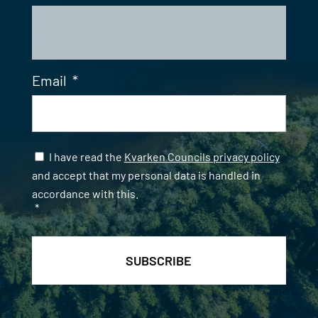
Email
*
Samtycke
*
I have read the
Kvarken Councils privacy policy
and accept that my personal data is handled in
accordance with this.
*