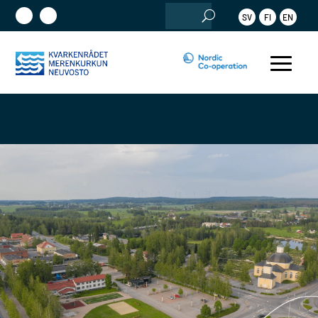
Search
SV
FI
EN
for: