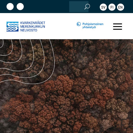
Etsi:
SV
FI
EN