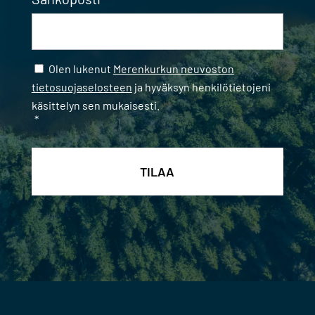
Samtycke
*
Olen lukenut
Merenkurkun neuvoston
tietosuojaselosteen
ja hyväksyn henkilötietojeni
käsittelyn sen mukaisesti.
*