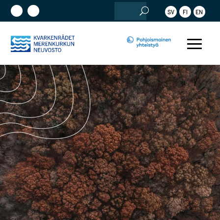
Etsi:
SV
FI
EN