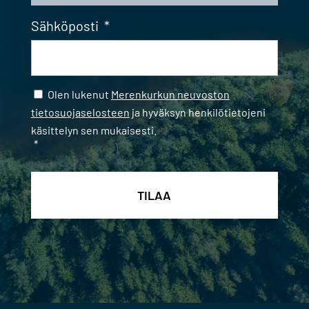
Sähköposti
*
Samtycke
*
Olen lukenut
Merenkurkun neuvoston
tietosuojaselosteen
ja hyväksyn henkilötietojeni
käsittelyn sen mukaisesti.
*