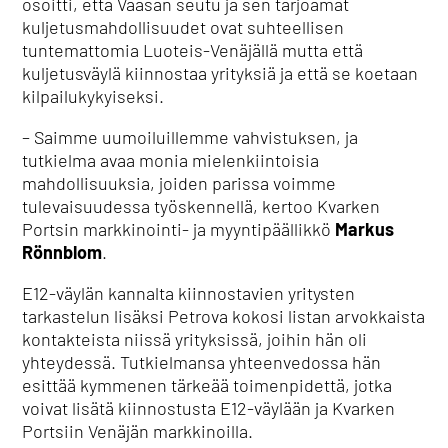
osoitti, että Vaasan seutu ja sen tarjoamat
kuljetusmahdollisuudet ovat suhteellisen
tuntemattomia Luoteis-Venäjällä mutta että
kuljetusväylä kiinnostaa yrityksiä ja että se koetaan
kilpailukykyiseksi.
– Saimme uumoiluillemme vahvistuksen, ja
tutkielma avaa monia mielenkiintoisia
mahdollisuuksia, joiden parissa voimme
tulevaisuudessa työskennellä, kertoo Kvarken
Portsin markkinointi- ja myyntipäällikkö
Markus
Rönnblom
.
E12-väylän kannalta kiinnostavien yritysten
tarkastelun lisäksi Petrova kokosi listan arvokkaista
kontakteista niissä yrityksissä, joihin hän oli
yhteydessä. Tutkielmansa yhteenvedossa hän
esittää kymmenen tärkeää toimenpidettä, jotka
voivat lisätä kiinnostusta E12-väylään ja Kvarken
Portsiin Venäjän markkinoilla.