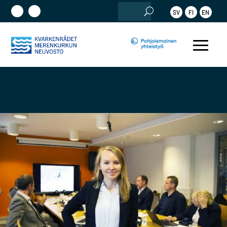
Etsi:
SV
FI
EN