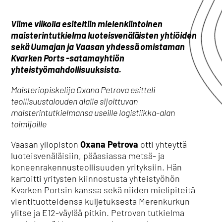
Viime viikolla esiteltiin mielenkiintoinen
maisterintutkielma luoteisvenäläisten yhtiöiden
sekä Uumajan ja Vaasan yhdessä omistaman
Kvarken Ports -satamayhtiön
yhteistyömahdollisuuksista.
Maisteriopiskelija Oxana Petrova esitteli
teollisuustalouden alalle sijoittuvan
maisterintutkielmansa useille logistiikka-alan
toimijoille
Vaasan yliopiston
Oxana Petrova
otti yhteyttä
luoteisvenäläisiin, pääasiassa metsä- ja
koneenrakennusteollisuuden yrityksiin. Hän
kartoitti yritysten kiinnostusta yhteistyöhön
Kvarken Portsin kanssa sekä niiden mielipiteitä
vientituotteidensa kuljetuksesta Merenkurkun
ylitse ja E12-väylää pitkin. Petrovan tutkielma