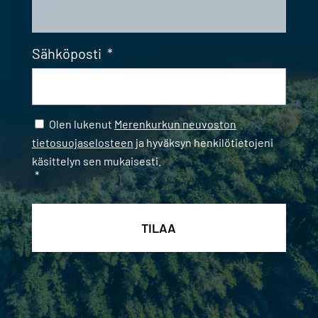
Sähköposti
*
Samtycke
*
Olen lukenut
Merenkurkun neuvoston
tietosuojaselosteen
ja hyväksyn henkilötietojeni
käsittelyn sen mukaisesti.
*