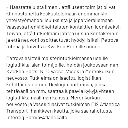
– Haastatteluista ilmeni, että useat toimijat olivat
kiinnostuneita keskustelemaan enemmänkin
yhteistyömahdollisuuksista ja jopa vierailemaan
Vaasassa henkilökohtaisten kontaktien luomiseksi.
Toivon, että tutkielmani johtaa uusiin kontakteihin
ja että neuvoni osoittautuvat hyödyllisiksi, Petrova
toteaa ja toivottaa Kvarken Portsille onnea.
Petrova esitteli maisterintutkielmansa useille
logistiikka-alan toimijoille, heidän joukossaan mm.
Kvarken Ports, NLC Vaasa, Vasek ja Merenkurkun
neuvosto. Tutkielma on laadittu logistiikan
kehittämisfoorumi Devlogin puitteissa, jonka
tehtävänä on mm. saattaa lupaavia kykyjä yhteen
logistiikkamaailman kanssa. Merenkurkun
neuvosto ja Vasek tilasivat tutkielman E12 Atlantica
Transport -hankkeen kautta, joka saa rahoitusta
Interreg Botnia-Atlanticalta.