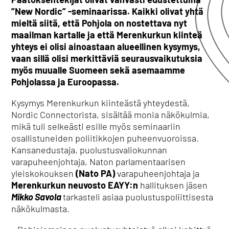
”New Nordic” -seminaarissa. Kaikki olivat yhtä
mieltä siitä, että Pohjola on nostettava nyt
maailman kartalle ja että Merenkurkun kiinteä
yhteys ei olisi ainoastaan alueellinen kysymys,
vaan sillä olisi merkittäviä seurausvaikutuksia
myös muualle Suomeen sekä asemaamme
Pohjolassa ja Euroopassa.
Kysymys Merenkurkun kiinteästä yhteydestä,
Nordic Connectorista, sisältää monia näkökulmia,
mikä tuli selkeästi esille myös seminaariin
osallistuneiden poliitikkojen puheenvuoroissa.
Kansanedustaja, puolustusvaliokunnan
varapuheenjohtaja, Naton parlamentaarisen
yleiskokouksen
(Nato PA)
varapuheenjohtaja ja
Merenkurkun neuvosto EAYY:n
hallituksen jäsen
Mikko Savola
tarkasteli asiaa puolustuspoliittisesta
näkökulmasta.