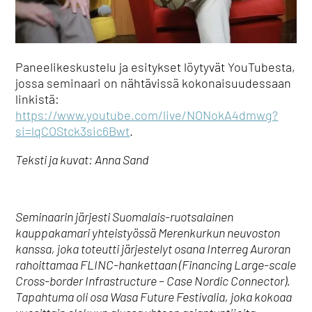
Paneelikeskustelu ja esitykset löytyvät YouTubesta,
jossa seminaari on nähtävissä kokonaisuudessaan
linkistä:
https://www.youtube.com/live/NONokA4dmwg?
si=lqCOStck3sic6Bwt
.
Teksti ja kuvat: Anna Sand
Seminaarin järjesti Suomalais-ruotsalainen
kauppakamari yhteistyössä Merenkurkun neuvoston
kanssa, joka toteutti järjestelyt osana Interreg Auroran
rahoittamaa FLINC-hankettaan (Financing Large-scale
Cross-border Infrastructure – Case Nordic Connector).
Tapahtuma oli osa Wasa Future Festivalia, joka kokoaa