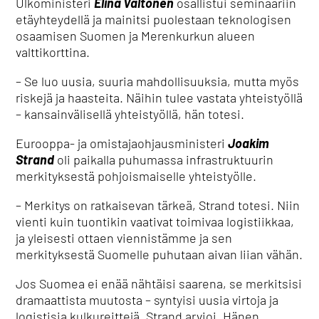
Ulkoministeri
Elina Valtonen
osallistui seminaariin
etäyhteydellä ja mainitsi puolestaan teknologisen
osaamisen Suomen ja Merenkurkun alueen
valttikorttina.
– Se luo uusia, suuria mahdollisuuksia, mutta myös
riskejä ja haasteita. Näihin tulee vastata yhteistyöllä
– kansainvälisellä yhteistyöllä, hän totesi.
Eurooppa- ja omistajaohjausministeri
Joakim
Strand
oli paikalla puhumassa infrastruktuurin
merkityksestä pohjoismaiselle yhteistyölle.
– Merkitys on ratkaisevan tärkeä, Strand totesi. Niin
vienti kuin tuontikin vaativat toimivaa logistiikkaa,
ja yleisesti ottaen viennistämme ja sen
merkityksestä Suomelle puhutaan aivan liian vähän.
Jos Suomea ei enää nähtäisi saarena, se merkitsisi
dramaattista muutosta – syntyisi uusia virtoja ja
logistisia kulkureittejä, Strand arvioi. Hänen