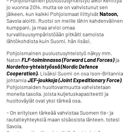
– Pohjoismainen puolustusyhteistyö alkoi kehittyä
jo vuonna 2014, mutta se on vahvistunut sen
jälkeen, kun kaikki Pohjoismaat liittyivät
Natoon,
Savola aloitti. Ruotsi on meille lähin kahdenvälinen
kumppani, ja maa arvioi omaa
turvallisuusympäristöään pitkälti samoista
lähtökohdista kuin Suomi, hän lisäsi.
Pohjoismainen puolustusyhteistyö näkyy mm.
Naton
FLF-toiminnassa (Forward Land Forces)
ja
Nordefco-yhteistyössä (Nordic Defence
Cooperation).
Lisäksi Suomi on osa Ison-Britannia
johtamia
JEF-joukkoja (Joint Expeditionary Force)
.
Pohjoismaiden huoltovarmuutta vahvistetaan
monella tasolla, joista kuljetuskapasiteetti ja
huoltoväylät ovat yksi tärkeä osa.
– On erityisen tärkeää vahvistaa Suomen tie- ja
rautatieyhteyksiä maan sisäosista länteen, totesi
Savola.