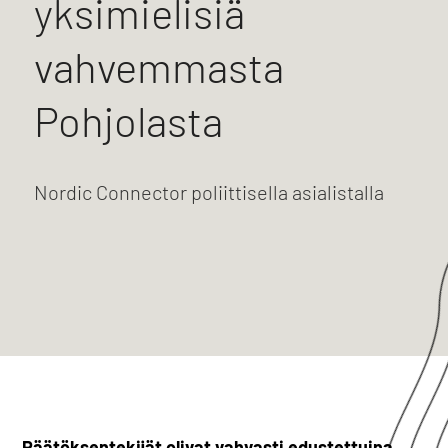
yksimielisiä
vahvemmasta
Pohjolasta
Nordic Connector poliittisella asialistalla
Päätöksentekijät olivat vahvasti edustettuina