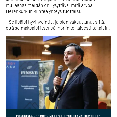
mukaansa meidän on kysyttävä, mitä arvoa
Merenkurkun kiinteä yhteys tuottaisi.
– Se lisäisi hyvinvointia, ja olen vakuuttunut siitä,
että se maksaisi itsensä moninkertaisesti takaisin.
Infrastruktuurin merkitys pohjoismaiselle yhteistyölle on