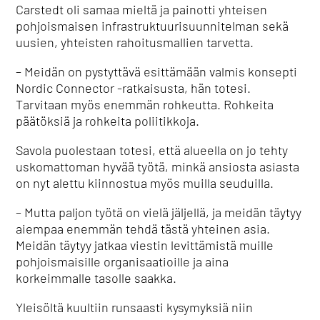
Carstedt oli samaa mieltä ja painotti yhteisen
pohjoismaisen infrastruktuurisuunnitelman sekä
uusien, yhteisten rahoitusmallien tarvetta.
– Meidän on pystyttävä esittämään valmis konsepti
Nordic Connector -ratkaisusta, hän totesi.
Tarvitaan myös enemmän rohkeutta. Rohkeita
päätöksiä ja rohkeita poliitikkoja.
Savola puolestaan totesi, että alueella on jo tehty
uskomattoman hyvää työtä, minkä ansiosta asiasta
on nyt alettu kiinnostua myös muilla seuduilla.
– Mutta paljon työtä on vielä jäljellä, ja meidän täytyy
aiempaa enemmän tehdä tästä yhteinen asia.
Meidän täytyy jatkaa viestin levittämistä muille
pohjoismaisille organisaatioille ja aina
korkeimmalle tasolle saakka.
Yleisöltä kuultiin runsaasti kysymyksiä niin