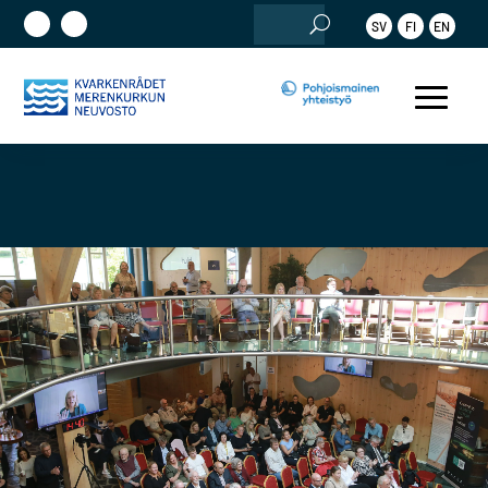
Etsi:
SV
FI
EN