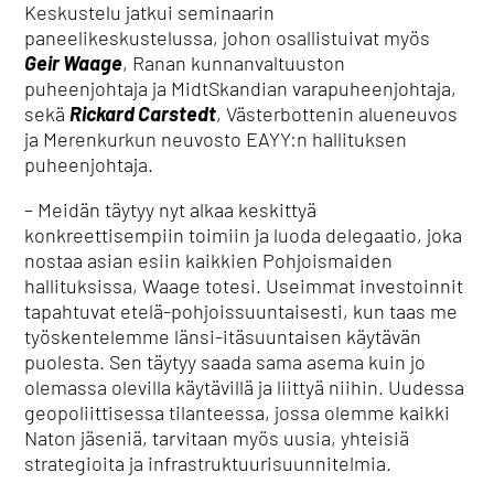
Keskustelu jatkui seminaarin
paneelikeskustelussa, johon osallistuivat myös
Geir Waage
, Ranan kunnanvaltuuston
puheenjohtaja ja MidtSkandian varapuheenjohtaja,
sekä
Rickard Carstedt
, Västerbottenin alueneuvos
ja Merenkurkun neuvosto EAYY:n hallituksen
puheenjohtaja.
– Meidän täytyy nyt alkaa keskittyä
konkreettisempiin toimiin ja luoda delegaatio, joka
nostaa asian esiin kaikkien Pohjoismaiden
hallituksissa, Waage totesi. Useimmat investoinnit
tapahtuvat etelä-pohjoissuuntaisesti, kun taas me
työskentelemme länsi-itäsuuntaisen käytävän
puolesta. Sen täytyy saada sama asema kuin jo
olemassa olevilla käytävillä ja liittyä niihin. Uudessa
geopoliittisessa tilanteessa, jossa olemme kaikki
Naton jäseniä, tarvitaan myös uusia, yhteisiä
strategioita ja infrastruktuurisuunnitelmia.