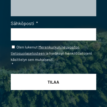
Sähköposti
*
Samtycke
*
Olen lukenut
Merenkurkun neuvoston
tietosuojaselosteen
ja hyväksyn henkilötietojeni
käsittelyn sen mukaisesti.
*