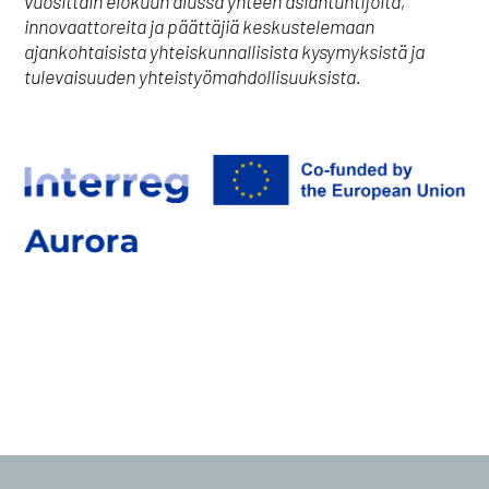
vuosittain elokuun alussa yhteen asiantuntijoita,
innovaattoreita ja päättäjiä keskustelemaan
ajankohtaisista yhteiskunnallisista kysymyksistä ja
tulevaisuuden yhteistyömahdollisuuksista.