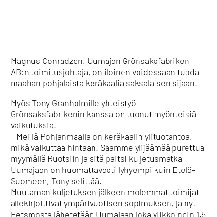
Magnus Conradzon, Uumajan Grönsaksfabriken
AB:n toimitusjohtaja, on iloinen voidessaan tuoda
maahan pohjalaista keräkaalia saksalaisen sijaan.
Myös Tony Granholmille yhteistyö
Grönsaksfabrikenin kanssa on tuonut myönteisiä
vaikutuksia.
– Meillä Pohjanmaalla on keräkaalin ylituotantoa,
mikä vaikuttaa hintaan. Saamme ylijäämää purettua
myymällä Ruotsiin ja sitä paitsi kuljetusmatka
Uumajaan on huomattavasti lyhyempi kuin Etelä-
Suomeen, Tony selittää.
Muutaman kuljetuksen jälkeen molemmat toimijat
allekirjoittivat ympärivuotisen sopimuksen, ja nyt
Petsmosta lähetetään Uumajaan joka viikko noin 1,5