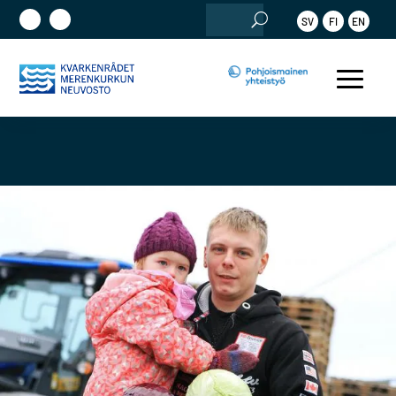
Etsi:
SV
FI
EN