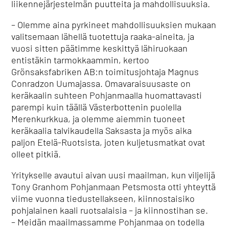
liikennejärjestelmän puutteita ja mahdollisuuksia.
– Olemme aina pyrkineet mahdollisuuksien mukaan
valitsemaan lähellä tuotettuja raaka-aineita, ja
vuosi sitten päätimme keskittyä lähiruokaan
entistäkin tarmokkaammin, kertoo
Grönsaksfabriken AB:n toimitusjohtaja Magnus
Conradzon Uumajassa. Omavaraisuusaste on
keräkaalin suhteen Pohjanmaalla huomattavasti
parempi kuin täällä Västerbottenin puolella
Merenkurkkua, ja olemme aiemmin tuoneet
keräkaalia talvikaudella Saksasta ja myös aika
paljon Etelä-Ruotsista, joten kuljetusmatkat ovat
olleet pitkiä.
Yritykselle avautui aivan uusi maailman, kun viljelijä
Tony Granhom Pohjanmaan Petsmosta otti yhteyttä
viime vuonna tiedustellakseen, kiinnostaisiko
pohjalainen kaali ruotsalaisia – ja kiinnostihan se.
– Meidän maailmassamme Pohjanmaa on todella