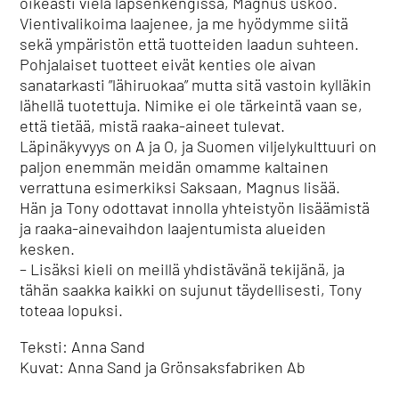
oikeasti vielä lapsenkengissä, Magnus uskoo.
Vientivalikoima laajenee, ja me hyödymme siitä
sekä ympäristön että tuotteiden laadun suhteen.
Pohjalaiset tuotteet eivät kenties ole aivan
sanatarkasti ”lähiruokaa” mutta sitä vastoin kylläkin
lähellä tuotettuja. Nimike ei ole tärkeintä vaan se,
että tietää, mistä raaka-aineet tulevat.
Läpinäkyvyys on A ja O, ja Suomen viljelykulttuuri on
paljon enemmän meidän omamme kaltainen
verrattuna esimerkiksi Saksaan, Magnus lisää.
Hän ja Tony odottavat innolla yhteistyön lisäämistä
ja raaka-ainevaihdon laajentumista alueiden
kesken.
– Lisäksi kieli on meillä yhdistävänä tekijänä, ja
tähän saakka kaikki on sujunut täydellisesti, Tony
toteaa lopuksi.
Teksti: Anna Sand
Kuvat: Anna Sand ja Grönsaksfabriken Ab