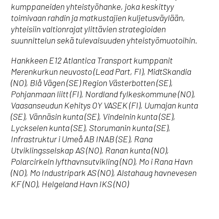
kumppaneiden yhteistyöhanke, joka keskittyy
toimivaan rahdin ja matkustajien kuljetusväylään,
yhteisiin valtionrajat ylittävien strategioiden
suunnittelun sekä tulevaisuuden yhteistyömuotoihin.
Hankkeen E12 Atlantica Transport kumppanit
Merenkurkun neuvosto (Lead Part, FI), MidtSkandia
(NO), Blå Vägen (SE) Region Västerbotten (SE),
Pohjanmaan liitt (FI), Nordland fylkeskommune (NO),
Vaasanseudun Kehitys OY VASEK (FI), Uumajan kunta
(SE), Vännäsin kunta (SE), Vindelnin kunta (SE),
Lyckselen kunta (SE), Storumanin kunta (SE),
Infrastruktur i Umeå AB INAB (SE), Rana
Utviklingsselskap AS (NO), Ranan kunta (NO),
Polarcirkeln lyfthavnsutvikling (NO), Mo i Rana Havn
(NO), Mo Industripark AS (NO), Alstahaug havnevesen
KF (NO), Helgeland Havn IKS (NO)