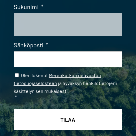
Sukunimi
*
Sähköposti
*
Samtycke
*
Olen lukenut
Merenkurkun neuvoston
tietosuojaselosteen
ja hyväksyn henkilötietojeni
käsittelyn sen mukaisesti.
*