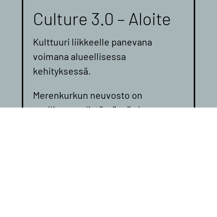
Culture 3.0 – Aloite
Kulttuuri liikkeelle panevana
voimana alueellisessa
kehityksessä.
Merenkurkun neuvosto on
osallisena edistämässä alueen
Culture 3.0 -aloitetta, jonka
tavoitteena on kulttuurin
sisällyttäminen merkittäväksi
osaksi alueellista kehitystyötä.
Alustavasti on keskusteltu
aiheeseen liittyvästä
yhteistyöhankkeesta.