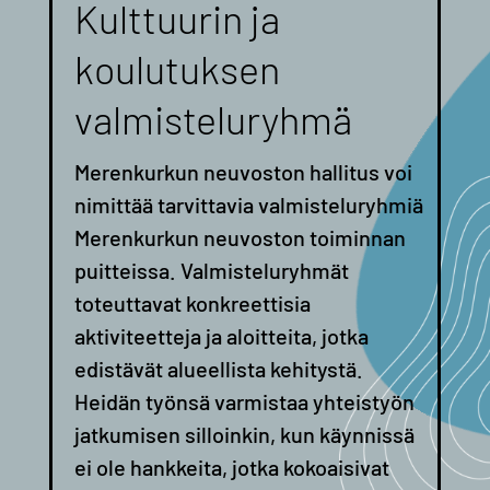
Kulttuurin ja
koulutuksen
valmisteluryhmä
Merenkurkun neuvoston hallitus voi
nimittää tarvittavia valmisteluryhmiä
Merenkurkun neuvoston toiminnan
puitteissa. Valmisteluryhmät
toteuttavat konkreettisia
aktiviteetteja ja aloitteita, jotka
edistävät alueellista kehitystä.
Heidän työnsä varmistaa yhteistyön
jatkumisen silloinkin, kun käynnissä
ei ole hankkeita, jotka kokoaisivat