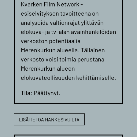
Kvarken Film Network -
e
siselvityksen tavoitteena on
analysoida valtionrajat ylittävän
elokuva- ja tv-alan avainhenkilöiden
verkoston potentiaalia
Merenkurkun alueella.
Tällainen
verkosto voisi toimia perustana
Merenkurkun alueen
elokuvateollisuuden kehittämiselle.
Tila: Päättynyt.
LISÄTIETOA HANKESIVUILTA