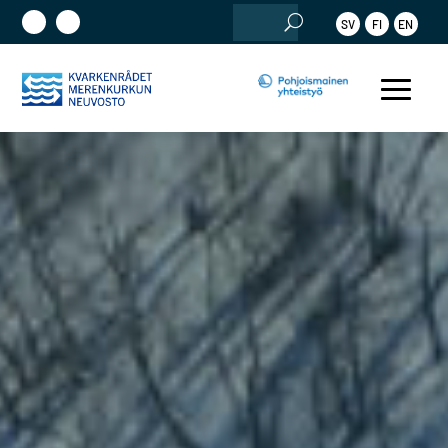
Etsi:
SV
FI
EN