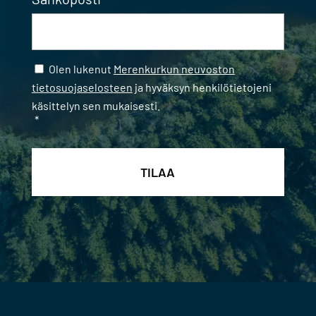
Samtycke
*
Olen lukenut
Merenkurkun neuvoston
tietosuojaselosteen
ja hyväksyn henkilötietojeni
käsittelyn sen mukaisesti.
*