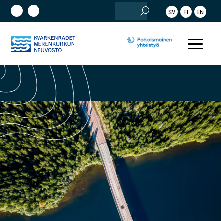
Etsi:
SV
FI
EN