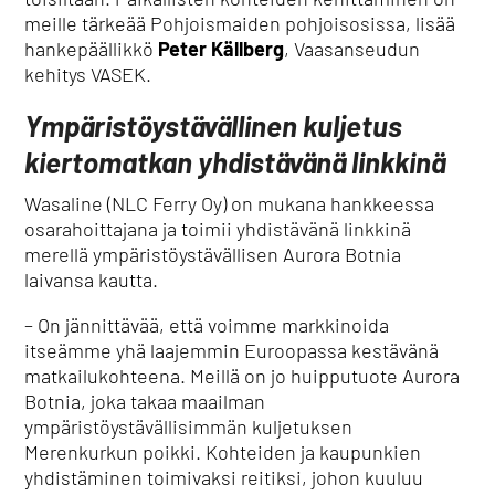
meille tärkeää Pohjoismaiden pohjoisosissa, lisää
hankepäällikkö
Peter Källberg
, Vaasanseudun
kehitys VASEK.
Ympäristöystävällinen kuljetus
kiertomatkan yhdistävänä linkkinä
Wasaline (NLC Ferry Oy) on mukana hankkeessa
osarahoittajana ja toimii yhdistävänä linkkinä
merellä ympäristöystävällisen Aurora Botnia
laivansa kautta.
– On jännittävää, että voimme markkinoida
itseämme yhä laajemmin Euroopassa kestävänä
matkailukohteena. Meillä on jo huipputuote Aurora
Botnia, joka takaa maailman
ympäristöystävällisimmän kuljetuksen
Merenkurkun poikki. Kohteiden ja kaupunkien
yhdistäminen toimivaksi reitiksi, johon kuuluu