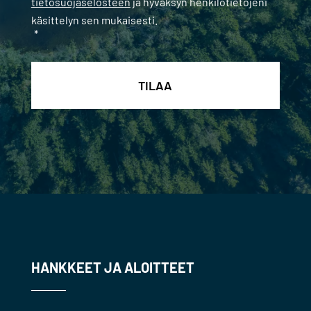
tietosuojaselosteen
ja hyväksyn henkilötietojeni
käsittelyn sen mukaisesti.
*
HANKKEET JA ALOITTEET