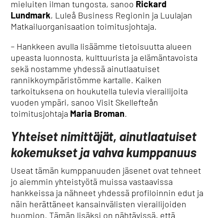
mieluiten ilman tungosta, sanoo
Rickard
Lundmark
, Luleå Business Regionin ja Luulajan
Matkailuorganisaation toimitusjohtaja.
– Hankkeen avulla lisäämme tietoisuutta alueen
upeasta luonnosta, kulttuurista ja elämäntavoista
sekä nostamme yhdessä ainutlaatuiset
rannikkoympäristömme kartalle. Kaiken
tarkoituksena on houkutella tulevia vierailijoita
vuoden ympäri, sanoo Visit Skellefteån
toimitusjohtaja
Maria Broman
.
Yhteiset nimittäjät, ainutlaatuiset
kokemukset ja vahva kumppanuus
Useat tämän kumppanuuden jäsenet ovat tehneet
jo aiemmin yhteistyötä muissa vastaavissa
hankkeissa ja nähneet yhdessä profiloinnin edut ja
näin herättäneet kansainvälisten vierailijoiden
huomion. Tämän lisäksi on nähtävissä, että