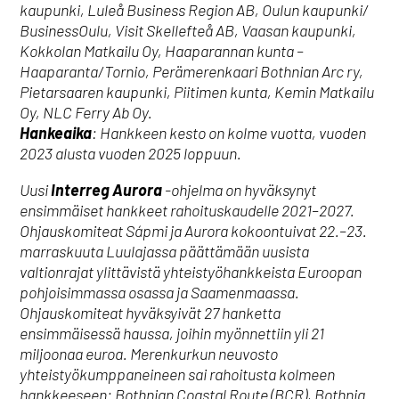
kaupunki, Luleå Business Region AB, Oulun kaupunki/
BusinessOulu, Visit Skellefteå AB, Vaasan kaupunki,
Kokkolan Matkailu Oy, Haaparannan kunta –
Haaparanta/Tornio, Perämerenkaari Bothnian Arc ry,
Pietarsaaren kaupunki, Piitimen kunta, Kemin Matkailu
Oy, NLC Ferry Ab Oy.
Hankeaika
: Hankkeen kesto on kolme vuotta, vuoden
2023 alusta vuoden 2025 loppuun.
Uusi
Interreg Aurora
-ohjelma on hyväksynyt
ensimmäiset hankkeet rahoituskaudelle 2021–2027.
Ohjauskomiteat Sápmi ja Aurora kokoontuivat 22.–23.
marraskuuta Luulajassa päättämään uusista
valtionrajat ylittävistä yhteistyöhankkeista Euroopan
pohjoisimmassa osassa ja Saamenmaassa.
Ohjauskomiteat hyväksyivät 27 hanketta
ensimmäisessä haussa, joihin myönnettiin yli 21
miljoonaa euroa. Merenkurkun neuvosto
yhteistyökumppaneineen sai rahoitusta kolmeen
hankkeeseen:
Bothnian Coastal Route (BCR), Bothnia