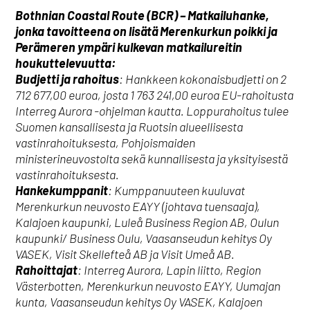
Bothnian Coastal Route (BCR) – Matkailuhanke,
jonka tavoitteena on lisätä Merenkurkun poikki ja
Perämeren ympäri kulkevan matkailureitin
houkuttelevuutta:
Budjetti ja rahoitus
: Hankkeen kokonaisbudjetti on 2
712 677,00 euroa, josta 1 763 241,00 euroa EU-rahoitusta
Interreg Aurora -ohjelman kautta. Loppurahoitus tulee
Suomen kansallisesta ja Ruotsin alueellisesta
vastinrahoituksesta, Pohjoismaiden
ministerineuvostolta sekä kunnallisesta ja yksityisestä
vastinrahoituksesta.
Hankekumppanit
: Kumppanuuteen kuuluvat
Merenkurkun neuvosto EAYY (johtava tuensaaja),
Kalajoen kaupunki, Luleå Business Region AB, Oulun
kaupunki/ Business Oulu, Vaasanseudun kehitys Oy
VASEK, Visit Skellefteå AB ja Visit Umeå AB.
Rahoittajat
: Interreg Aurora, Lapin liitto, Region
Västerbotten, Merenkurkun neuvosto EAYY, Uumajan
kunta, Vaasanseudun kehitys Oy VASEK, Kalajoen