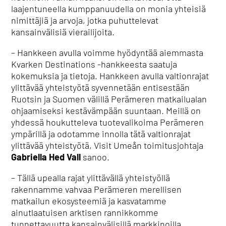
laajentuneella kumppanuudella on monia yhteisiä
nimittäjiä ja arvoja, jotka puhuttelevat
kansainvälisiä vierailijoita.
– Hankkeen avulla voimme hyödyntää aiemmasta
Kvarken Destinations -hankkeesta saatuja
kokemuksia ja tietoja. Hankkeen avulla valtionrajat
ylittävää yhteistyötä syvennetään entisestään
Ruotsin ja Suomen välillä Perämeren matkailualan
ohjaamiseksi kestävämpään suuntaan. Meillä on
yhdessä houkutteleva tuotevalikoima Perämeren
ympärillä ja odotamme innolla tätä valtionrajat
ylittävää yhteistyötä, Visit Umeån toimitusjohtaja
Gabriella Hed Vall
sanoo.
– Tällä upealla rajat ylittävällä yhteistyöllä
rakennamme vahvaa Perämeren merellisen
matkailun ekosysteemiä ja kasvatamme
ainutlaatuisen arktisen rannikkomme
tunnettavuutta kansainvälisillä markkinoilla.