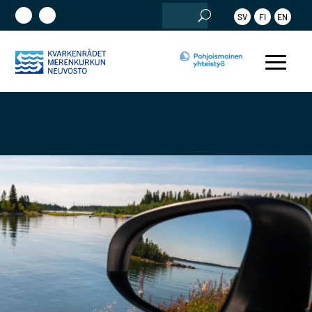
Etsi:
SV
FI
EN