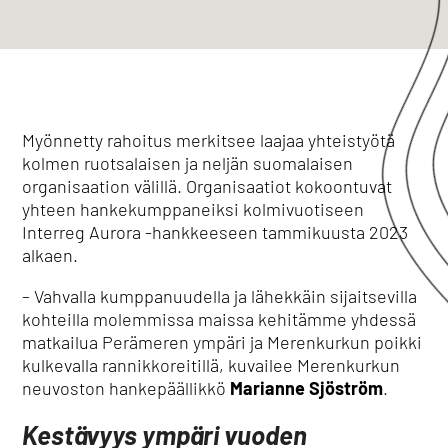
Myönnetty rahoitus merkitsee laajaa yhteistyötä
kolmen ruotsalaisen ja neljän suomalaisen
organisaation välillä. Organisaatiot kokoontuvat
yhteen hankekumppaneiksi kolmivuotiseen
Interreg Aurora -hankkeeseen tammikuusta 2023
alkaen.
– Vahvalla kumppanuudella ja lähekkäin sijaitsevilla
kohteilla molemmissa maissa kehitämme yhdessä
matkailua Perämeren ympäri ja Merenkurkun poikki
kulkevalla rannikkoreitillä, kuvailee Merenkurkun
neuvoston hankepäällikkö
Marianne Sjöström
.
Kestävyys ympäri vuoden