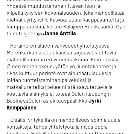
Yhdessä muodostamme riittävän ison ja
kilpailukykyisen kokonaisuuden, joka mahdollistaa
matkailuyrityksille kasvua, uusia kauppasuhteita ja
kumppanuuksia, kertoo Kalajoen Hiekkasärkät Oy:n
toimitusjohtaja
Janne Anttila
.
– Perämeren alueen vahvuudet yhteistyössä
Merenkurkun alueen kanssa tarjoavat kiehtovia
mahdollisuuksia eri vuodenaikoina. Esimerkiksi
jäinen merenlakeus, yötön yö, luontokohteet ja
rikas kulttuuriperintö ovat ainutlaatuisuuksia,
joiden tuotteistaminen palveluiksi ja
matkailureiteiksi tekee niistä saavutettavia ja
koettavia elämyksiä, toteaa Oulun kaupungin
BusinessOulun asiakkuuspäällikkö
Jyrki
Kemppainen
.
– Lisäksi yrityksillä on mahdollisuus solmia uusia
kontakteja, tehdä yhteistyötä ja myös oppia
toisiltaan. Paikallisten kohteiden kehittäminen on