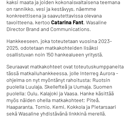
kaksi maata ja joiden kokonaisvaltaisena teemana
on rannikko, vesi ja kestävyys, näemme
konkreettisena ja saavutettavissa olevana
tavoitteena, kertoo
Catarina Fant
, Wasaline
Director Brand and Communications.
Hankkeeseen, joka toteutetaan vuosina 2023–
2025, odotetaan matkakohteiden lisäksi
osallistuvan noin 150 hankealueen yritystä.
Seuraavat matkakohteet ovat toteutuskumppaneita
tässä matkailuhankkeessa, jolle Interreg Aurora -
ohjelma on nyt myöntänyt rahoitusta; Ruotsin
puolella Luulaja, Skellefteå ja Uumaja. Suomen
puolella: Oulu, Kalajoki ja Vaasa. Hanke käsittää
myös näiden ohella matkakohteet: Piteå,
Haaparanta, Tornio, Kemi, Kokkola ja Pietarsaari
sekä Wasaline yhdistävänä linkkinä merellä.