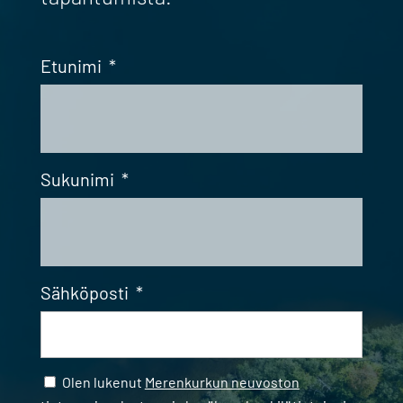
Etunimi
*
Sukunimi
*
Sähköposti
*
Samtycke
*
Olen lukenut
Merenkurkun neuvoston