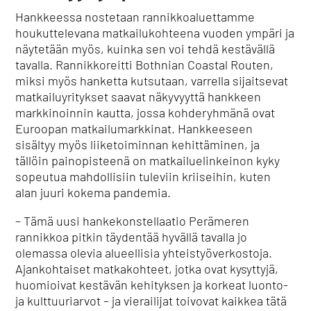
Hankkeessa nostetaan rannikkoaluettamme
houkuttelevana matkailukohteena vuoden ympäri ja
näytetään myös, kuinka sen voi tehdä kestävällä
tavalla. Rannikkoreitti Bothnian Coastal Routen,
miksi myös hanketta kutsutaan, varrella sijaitsevat
matkailuyritykset saavat näkyvyyttä hankkeen
markkinoinnin kautta, jossa kohderyhmänä ovat
Euroopan matkailumarkkinat. Hankkeeseen
sisältyy myös liiketoiminnan kehittäminen, ja
tällöin painopisteenä on matkailuelinkeinon kyky
sopeutua mahdollisiin tuleviin kriiseihin, kuten
alan juuri kokema pandemia.
– Tämä uusi hankekonstellaatio Perämeren
rannikkoa pitkin täydentää hyvällä tavalla jo
olemassa olevia alueellisia yhteistyöverkostoja.
Ajankohtaiset matkakohteet, jotka ovat kysyttyjä,
huomioivat kestävän kehityksen ja korkeat luonto-
ja kulttuuriarvot – ja vierailijat toivovat kaikkea tätä