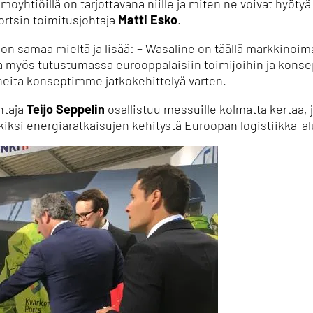
amoyhtiöillä on tarjottavana niille ja miten ne voivat hyö
ortsin toimitusjohtaja
Matti Esko
.
on samaa mieltä ja lisää: – Wasaline on täällä markkinoi
myös tutustumassa eurooppalaisiin toimijoihin ja kons
neita konseptimme jatkokehittelyä varten.
htaja
Teijo Seppelin
osallistuu messuille kolmatta kertaa, j
iksi energiaratkaisujen kehitystä Euroopan logistiikka-alu