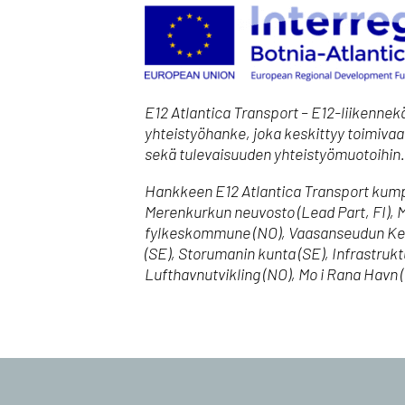
E12 Atlantica Transport – E12-liikennek
yhteistyöhanke, joka keskittyy toimivaan
sekä tulevaisuuden yhteistyömuotoihin.
Hankkeen E12 Atlantica Transport kum
Merenkurkun neuvosto (Lead Part, FI), M
fylkeskommune (NO), Vaasanseudun Kehit
(SE), Storumanin kunta (SE), Infrastruk
Lufthavnutvikling (NO), Mo i Rana Havn