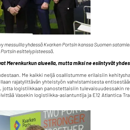
tyy messuilla yhdessä Kvarken Portsin kanssa Suomen satamie
Portsin esittelypisteessä.
mivat Merenkurkun alueella, mutta miksi ne esiintyvät yhd
destaan. Me kaikki neljä osallistumme erilaisiin kehitysha
ellaan rajatylittävän yhteistyön vahvistamisesta entisest
otta logistiikkaan panostettaisiin tulevaisuudessakin reit
elvittää Vasekin logistiikka-asiantuntija ja E12 Atlantica