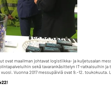
t ovat maailman johtavat logistiikka- ja kuljetusalan me
olintapalveluihin sekä tavarankäsittelyn IT-ratkaisuihin ja 
 vuosi. Vuonna 2017 messupäiviä ovat 9.–12. toukokuuta. 
422!