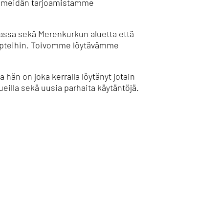
tyä meidän tarjoamistamme
massa sekä Merenkurkun aluetta että
epteihin. Toivomme löytävämme
a hän on joka kerralla löytänyt jotain
eilla sekä uusia parhaita käytäntöjä.