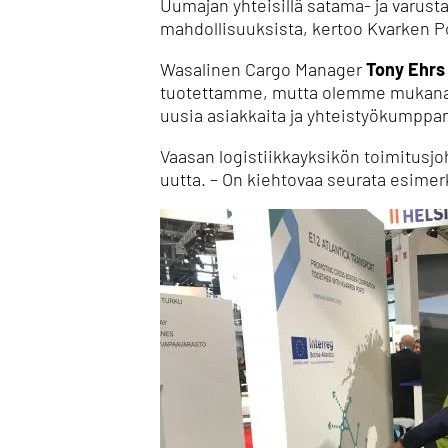
Uumajan yhteisillä satama- ja varust
mahdollisuuksista, kertoo Kvarken P
Wasalinen Cargo Manager
Tony Ehrs
tuotettamme, mutta olemme mukana 
uusia asiakkaita ja yhteistyökumppa
Vaasan logistiikkayksikön toimitusjo
uutta. – On kiehtovaa seurata esimerk