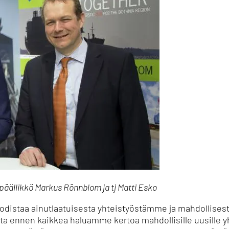
päällikkö Markus Rönnblom ja tj Matti Esko
distaa ainutlaatuisesta yhteistyöstämme ja mahdollises
utta ennen kaikkea haluamme kertoa mahdollisille uusille 