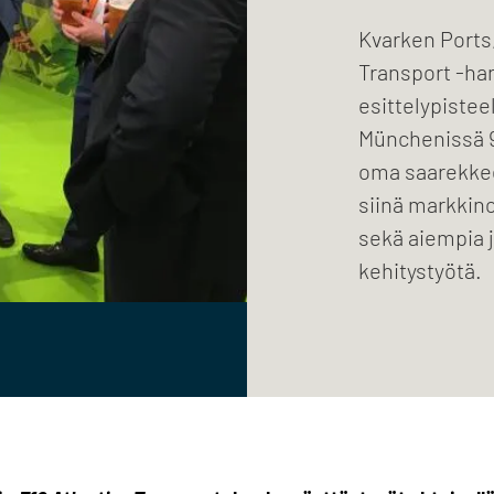
Kvarken Ports,
Transport -han
esittelypistee
Münchenissä 9.
oma saarekkee
siinä markkino
sekä aiempia j
kehitystyötä.