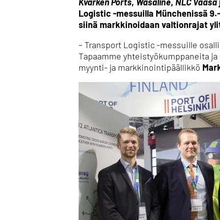
Kvarken Ports
,
Wasaline
,
NLC Vaasa
Logistic -messuilla Münchenissä 9.
siinä markkinoidaan valtionrajat yl
– Transport Logistic -messuille osa
Tapaamme yhteistyökumppaneita ja asi
myynti- ja markkinointipäällikkö
Mar