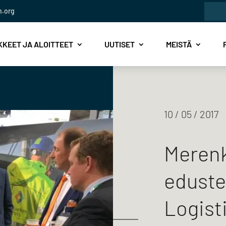
Etsi:
n.org
KEET JA ALOITTEET
UUTISET
MEISTÄ
10 / 05 / 2017
Merenk
eduste
Logist