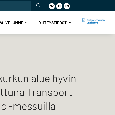
SV
FI
EN
PALVELUMME
YHTEYSTIEDOT
urkun alue hyvin
ttuna Transport
ic -messuilla