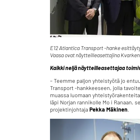
E12 Atlantica Transport -hanke esittäy
Vaasa ovat näytteilleasettajina Kvarken 
Kaikki neljä näytteilleasettajaa toi
– Teemme paljon yhteistyötä jo entuu
Transport -hankkeeseen, jolla tavoit
muassa luomaan yhteistyörakenteita, j
läpi Norjan rannikolle Mo i Ranaan, s
projektinjohtaja
Pekka Mäkinen
.