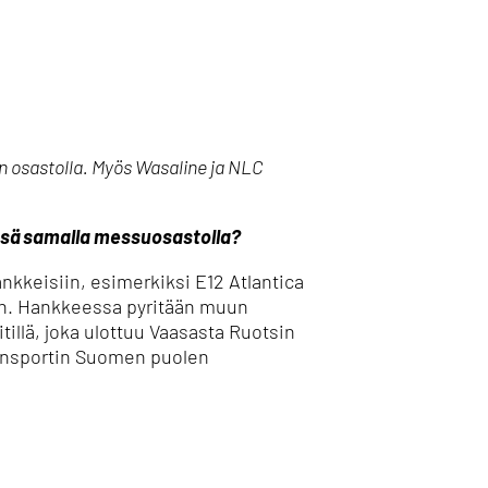
n osastolla. Myös Wasaline ja NLC
essä samalla messuosastolla?
nkkeisiin, esimerkiksi E12 Atlantica
ään. Hankkeessa pyritään muun
illä, joka ulottuu Vaasasta Ruotsin
 Transportin Suomen puolen