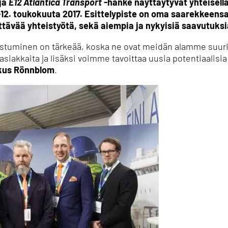
ja
E12 Atlantica Transport
-hanke näyttäytyvät yhteisellä
-12. toukokuuta 2017. Esittelypiste on oma saarekkeens
ittävää yhteistyötä, sekä aiempia ja nykyisiä saavutuksi
llistuminen on tärkeää, koska ne ovat meidän alamme suu
akkaita ja lisäksi voimme tavoittaa uusia potentiaalisia
kus Rönnblom
.