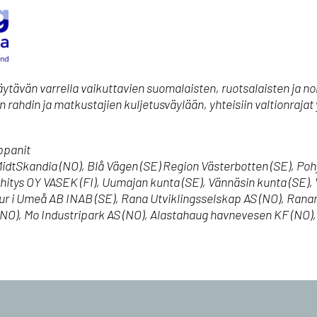
äytävän varrella vaikuttavien suomalaisten, ruotsalaisten ja 
 rahdin ja matkustajien kuljetusväylään, yhteisiin valtionrajat 
ppanit
idtSkandia (NO), Blå Vägen (SE) Region Västerbotten (SE), Pohj
ys OY VASEK (FI), Uumajan kunta (SE), Vännäsin kunta (SE), V
tur i Umeå AB INAB (SE), Rana Utviklingsselskap AS (NO), Ranan
 (NO), Mo Industripark AS (NO), Alastahaug havnevesen KF (NO)