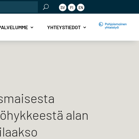
SV
FI
EN
PALVELUMME
YHTEYSTIEDOT
smaisesta
öhykkeestä alan
ilaakso