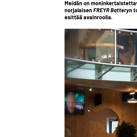
Meidän on moninkertaistetta
norjalaisen
FREYR Batteryn
t
esittää avainroolia.