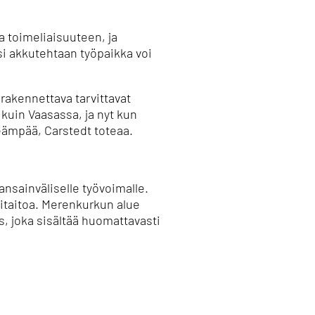
ja toimeliaisuuteen, ja
i akkutehtaan työpaikka voi
n rakennettava tarvittavat
 kuin Vaasassa, ja nyt kun
keämpää, Carstedt toteaa.
ansainväliselle työvoimalle.
litaitoa. Merenkurkun alue
, joka sisältää huomattavasti