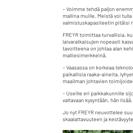
– Voimme tehdä paljon enemmän
mallina muille. Meistä voi tul
valmistuskapasiteetin pitäisi
FREYR toimittaa turvallisia, 
laivaratkaisujen nopeasti kasv
tavoitteena on johtaa alan keh
malliesimerkkeinä.
– Vaasassa on korkeaa teknolog
paikallisia raaka-aineita, lyh
maailman johtavien toimijoiden 
– Useille eri paikkakunnille si
valtavaan kysyntään, hän lisää.
Jo nyt FREYR neuvottelee suun
skaalattavuuteen ja kestävyyt