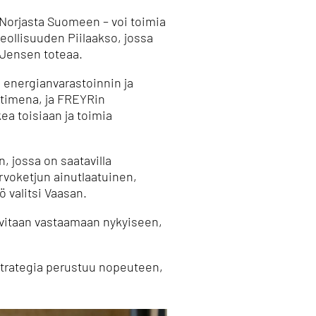
Norjasta Suomeen – voi toimia
eollisuuden Piilaakso, jossa
 Jensen toteaa.
 energianvarastoinnin ja
ontimena, ja FREYRin
ea toisiaan ja toimia
, jossa on saatavilla
arvoketjun ainutlaatuinen,
ö valitsi Vaasan.
tarvitaan vastaamaan nykyiseen,
 strategia perustuu nopeuteen,