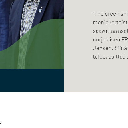
”The green shi
moninkertaist
saavuttaa aset
norjalaisen F
Jensen. Siinä
tulee, esittää 
”