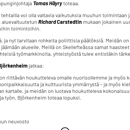
upunginjohtaja
Tomas Häyry
toteaa.
a tehtailla voi olla valtavia vaikutuksia muuhun toimintaan 
n aluevaltuutetun
Richard
Carstedtin
mukaan jokainen uus
uihin toimintoihin.
tä, ja nyt tarvitaan rohkeita poliittisia päätöksiä. Meidän o
 jäämään alueelle. Meillä on Skellefteåssa samat haasteet
teisiä työmarkkinoita, yhteistyöstä tulee entistäkin tär
 Björkenheim
jatkaa:
 on riittävän houkutteleva omalle nuorisollemme ja myös k
nipaikkaisuutta ja kulttuurista ymmärrystä – ja myös kie
n kartalle, ja meidän on luotava houkutteleva kokonaisuus
a työn, Björkenheim toteaa lopuksi.
kun neuvosto