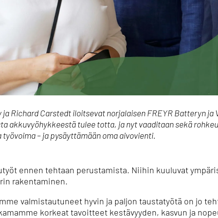
 ja Richard Carstedt iloitsevat norjalaisen FREYR Batteryn j
a akkuvyöhykkeestä tulee totta, ja nyt vaaditaan sekä rohkeut
 työvoima – ja pysäyttämään oma aivovienti.
utyöt ennen tehtaan perustamista. Niihin kuuluvat ympäri
urin rakentaminen.
lemme valmistautuneet hyvin ja paljon taustatyötä on jo t
jakamamme korkeat tavoitteet kestävyyden, kasvun ja nop