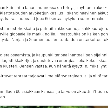
 kuin mitä tähän mennessä on tehty, ja nyt tämä alue – 
la kiertotalouden arvoketjun keskus – skandinaavinen akkut
 nyt kasvaa nopeasti jopa 60 kertaa nykyistä suuremmaksi,
kustannustehokkaita ja puhtaita akkukennoja sähköautojen,
aville globaaleille markkinoille. Ilmastouhka on kaiken p
itystä. Norjan ja Suomen uusien tehtaiden on tarkoitus tuk
ista osaamista, ja kaupunki tarjoaa ihanteellisen sijainnin
yet logistiikkaketjut ja uusiutuvaa energiaa sekä koko akku
klusteri, Jensen vastaa, kun häneltä kysyttiin, miksi yhti
joittuvat tehtaat tarjoavat ilmeisiä synergiaetuja, ja niitä 
nilleen 60 asiakkaan kanssa, ja tarve on akuutti. Yhtiön
een.