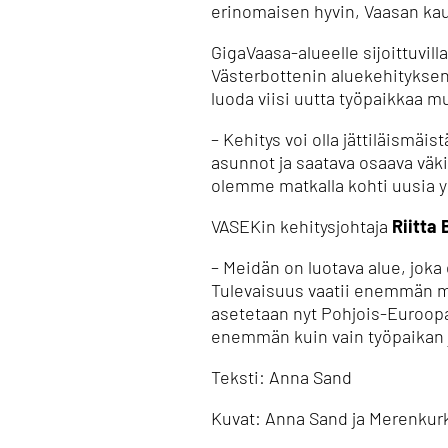
erinomaisen hyvin, Vaasan ka
GigaVaasa-alueelle sijoittuvill
Västerbottenin aluekehitykse
luoda viisi uutta työpaikkaa m
– Kehitys voi olla jättiläismäis
asunnot ja saatava osaava väki
olemme matkalla kohti uusia yh
VASEKin kehitysjohtaja
Riitta
– Meidän on luotava alue, joka
Tulevaisuus vaatii enemmän mo
asetetaan nyt Pohjois-Euroopa
enemmän kuin vain työpaikan j
Teksti: Anna Sand
Kuvat: Anna Sand ja Merenkur