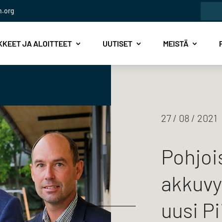
Etsi:
n.org
KEET JA ALOITTEET
UUTISET
MEISTÄ
27 / 08 / 2021
Pohjoi
akkuvy
uusi Pi