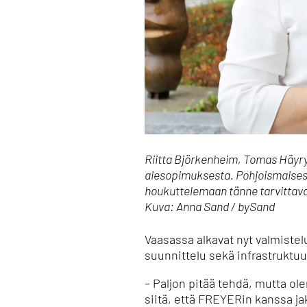
Riitta Björkenheim, Tomas Häyry
aiesopimuksesta. Pohjoismaisest
houkuttelemaan tänne tarvittava
Kuva: Anna Sand / bySand
Vaasassa alkavat nyt valmistel
suunnittelu sekä infrastruktu
– Paljon pitää tehdä, mutta o
siitä, että FREYERin kanssa 