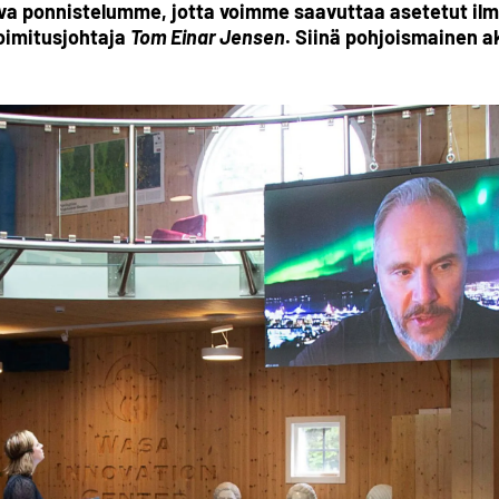
va ponnistelumme, jotta voimme saavuttaa asetetut ilm
oimitusjohtaja
Tom Einar Jensen
.
Siinä pohjoismainen ak