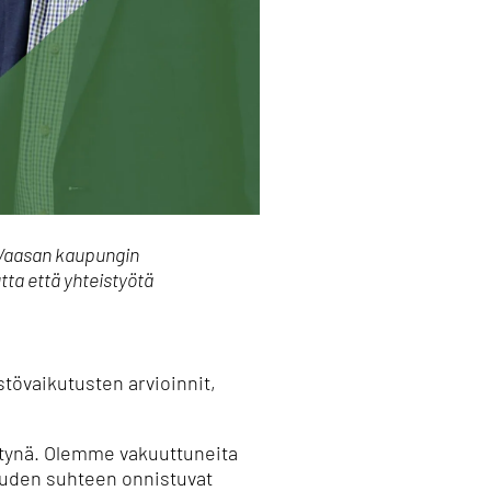
a Vaasan kaupungin
ta että yhteistyötä
stövaikutusten arvioinnit,
ehtynä. Olemme vakuuttuneita
euden suhteen onnistuvat