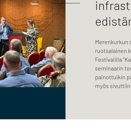
infras
edistä
Merenkurkun 
ruotsalainen 
Festivalilla ”K
seminaarin tor
painottuikin p
myös sivuttiin