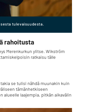
isesta tulevaisuudesta.
tä rahoitusta
teys Merenkurkun ylitse.
Wikström
ttamiskelpoisin ratkaisu tälle
takia se tulisi nähdä muunakin kuin
äliseen tämänhetkiseen
on alueelle laajempia, pitkän aikavälin