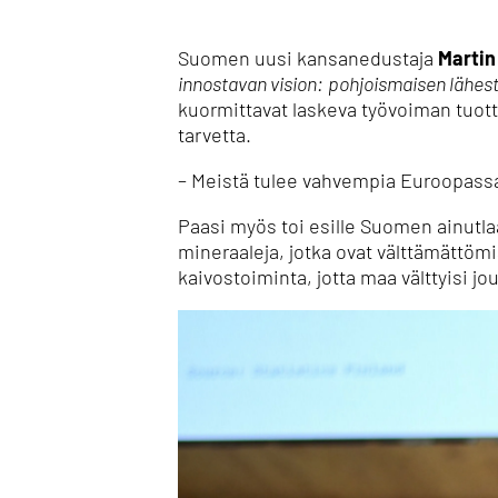
Suomen uusi kansanedustaja
Martin
innostavan vision:
pohjoismaisen lähes
kuormittavat laskeva työvoiman tuott
tarvetta.
– Meistä tulee vahvempia Euroopassa
Paasi myös toi esille Suomen ainutlaa
mineraaleja, jotka ovat välttämättömi
kaivostoiminta, jotta maa välttyisi j