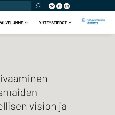
SV
FI
EN
PALVELUMME
YHTEYSTIEDOT
aivaaminen
ismaiden
llisen vision ja