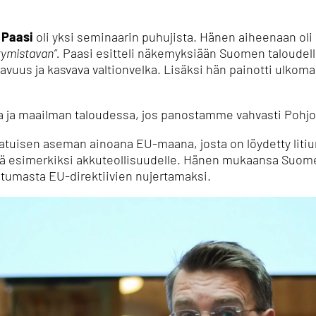
 Paasi
oli yksi seminaarin puhujista.
Hänen aiheenaan oli
tymistavan”.
Paasi esitteli näkemyksiään Suomen taloudelli
avuus ja kasvava valtionvelka.
Lisäksi hän painotti ulkoma
 ja maailman taloudessa, jos panostamme vahvasti Pohjo
tuisen aseman ainoana EU-maana, josta on löydetty litiumin
ä esimerkiksi akkuteollisuudelle.
Hänen mukaansa Suomen 
outumasta EU-direktiivien nujertamaksi.