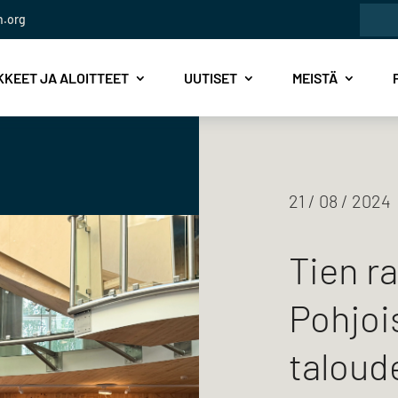
Etsi:
n.org
KEET JA ALOITTEET
UUTISET
MEISTÄ
21 / 08 / 2024
Tien r
Pohjo
taloude