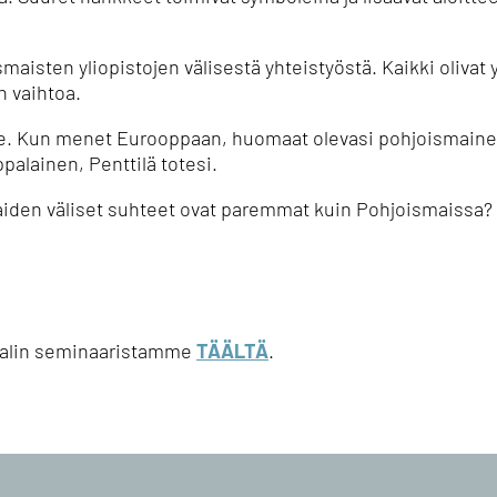
maisten yliopistojen välisestä yhteistyöstä.
Kaikki olivat 
n vaihtoa.
e.
Kun menet Eurooppaan, huomaat olevasi pohjoismaine
palainen, Penttilä totesi.
iden väliset suhteet ovat paremmat kuin Pohjoismaissa?
ivalin seminaaristamme
TÄÄLTÄ
.