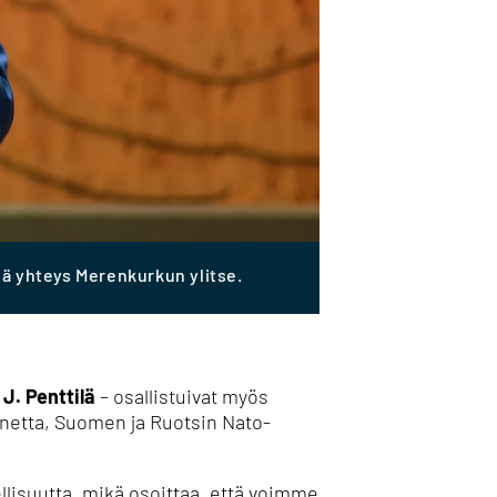
eä yhteys Merenkurkun ylitse.
 J. Penttilä
– osallistuivat myös
annetta, Suomen ja Ruotsin Nato-
ellisuutta, mikä osoittaa, että voimme