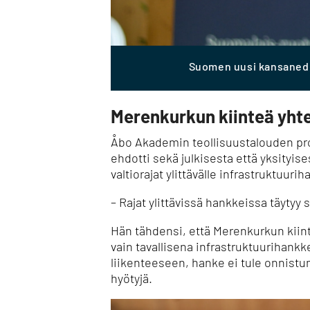
Suomen uusi kansanedus
Merenkurkun kiinteä yhtey
Åbo Akademin teollisuustalouden pr
ehdotti sekä julkisesta että yksityise
valtiorajat ylittävälle infrastruktuurih
– Rajat ylittävissä hankkeissa täytyy
Hän tähdensi, että Merenkurkun kiint
vain tavallisena infrastruktuurihank
liikenteeseen, hanke ei tule onnist
hyötyjä.