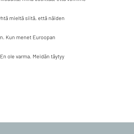
yhtä mieltä siitä, että näiden
n.
Kun menet Euroopan
En ole varma.
Meidän täytyy