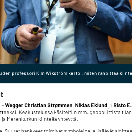
den professori Kim Wikström kertoi, miten rahoittaa kiint
t
t –
Wegger Christian Strømmen
,
Niklas Eklund
ja
Risto E.
tteeksi.
Keskustelussa käsiteltiin mm. geopoliittista til
ä ja Merenkurkun kiinteää yhteyttä.
a.
Suuret hankkeet toimivat symboleina ja lisäävät aloitte