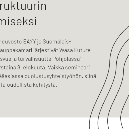
truktuurin
miseksi
neuvosto EAYY ja Suomalais-
kauppakamari järjestivät Wasa Future
asvua ja turvallisuutta Pohjolassa” -
staina 8. elokuuta. Vaikka seminaari
ääasiassa puolustusyhteistyöhön, siinä
 taloudellista kehitystä.