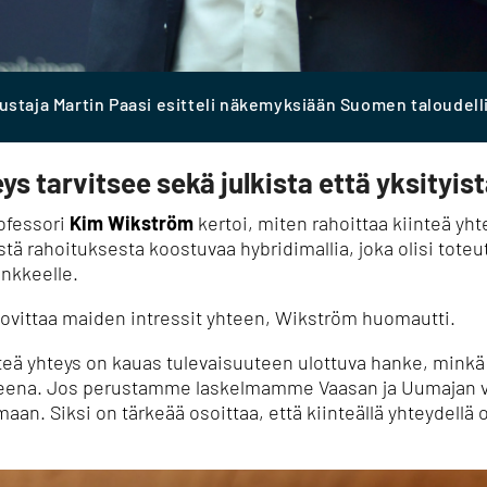
taja Martin Paasi esitteli näkemyksiään Suomen taloudell
s tarvitsee sekä julkista että yksityis
ofessori
Kim Wikström
kertoi, miten rahoittaa kiinteä yh
stä rahoituksesta koostuvaa hybridimallia, joka olisi toteu
ankkeelle.
 sovittaa maiden intressit yhteen, Wikström huomautti.
eä yhteys on kauas tulevaisuuteen ulottuva hanke, minkä 
keena.
Jos perustamme laskelmamme Vaasan ja Uumajan v
umaan.
Siksi on tärkeää osoittaa, että kiinteällä yhteydellä 