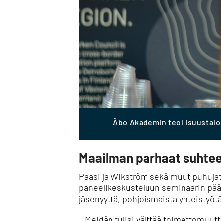
Åbo Akademin teollisuustalou
Maailman parhaat suhtee
Paasi ja Wikström sekä muut puhuja
paneelikeskusteluun seminaarin pää
jäsenyyttä, pohjoismaista yhteistyöt
– Meidän tulisi välttää toimettomuutt