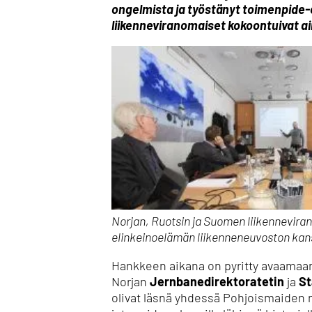
ongelmista ja työstänyt toimenpide-e
liikenneviranomaiset kokoontuivat 
Norjan, Ruotsin ja Suomen liikennevira
elinkeinoelämän liikenneneuvoston kans
Hankkeen aikana on pyritty avaamaan
Norjan
Jernbanedirektoratetin
ja
St
olivat läsnä yhdessä Pohjoismaiden 