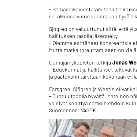
– Samanaikaisesti tarvitaan hallituk
sai alkunsa viime vuonna, on hyvä alk
Sjögren on vakuuttunut siitä, että yk
hallituksen tasolla jäsennelty.
– Olemme esittäneet konkreettisia eh
Mutta matka toteuttamiseen on vielä p
Uumajan yliopiston tutkija
Jonas We
– Eduskunnat ja hallitukset tekevät k
ja päätöksiin tarvitaan kokonaan eril
Forsgren, Sjögren ja Westin olivat kai
– Tuntuu todella hyvältä. Yhteinen nä
voisivat kehittyä samoin ehdoin kuin
Suomennos: VASEK