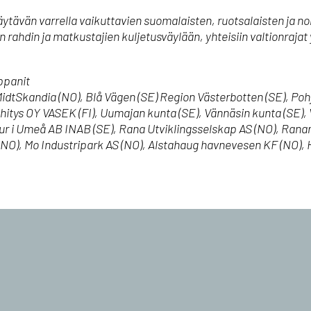
äytävän varrella vaikuttavien suomalaisten, ruotsalaisten ja 
 rahdin ja matkustajien kuljetusväylään, yhteisiin valtionrajat 
ppanit
idtSkandia (NO), Blå Vägen (SE) Region Västerbotten (SE), Pohj
ys OY VASEK (FI), Uumajan kunta (SE), Vännäsin kunta (SE), V
tur i Umeå AB INAB (SE), Rana Utviklingsselskap AS (NO), Ranan
 (NO), Mo Industripark AS (NO), Alstahaug havnevesen KF (NO),