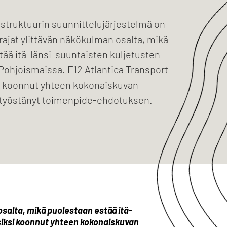
astruktuurin suunnittelujärjestelmä on
rajat ylittävän näkökulman osalta, mikä
ää itä-länsi-suuntaisten kuljetusten
Pohjoismaissa. E12 Atlantica Transport -
i koonnut yhteen kokonaiskuvan
 työstänyt toimenpide-ehdotuksen.
osalta, mikä puolestaan estää itä-
 siksi koonnut yhteen kokonaiskuvan