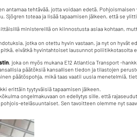
sen antamaa tehtävää, jotta voidaan edetä. Pohjoismaisen
u, Sjögren toteaa ja lisää tapaamisen jälkeen, että se yli
sittäisillä ministereillä on kiinnostusta asiaa kohtaan, mu
dotuksia, jotka on otettu hyvin vastaan, ja nyt on hyvät 
itkä, eivätkä hyvintahtoiset lausunnot poliitikkotasolta en
stin
, joka on myös mukana E12 Atlantica Transport -hankk
ansallisia päätöksiä kansallisen tiedon ja tilastojen perus
ainen päätöspohja, mikä taas vaatii uusia menetelmiä, tiet
kki erittäin tyytyväisiä tapaamisen jälkeen.
kökulma ongelmakuvaan on edellytys sille, että rajaseudut 
 pohjois-eteläsuuntaiset. Sen tavoitteen olemme nyt saav