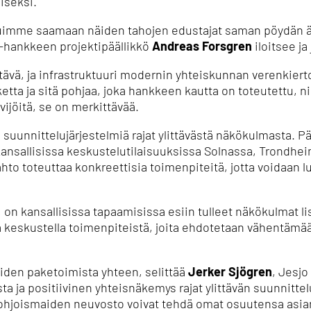
liseksi.
stuimme saamaan näiden tahojen edustajat saman pöydän ä
-hankkeen projektipäällikkö
Andreas Forsgren
iloitsee ja
ttävä, ja infrastruktuuri modernin yhteiskunnan verenkier
tta ja sitä pohjaa, joka hankkeen kautta on toteutettu, niit
jöitä, se on merkittävää.
suunnittelujärjestelmiä rajat ylittävästä näkökulmasta. P
ansallisissa keskustelutilaisuuksissa Solnassa, Trondhei
hto toteuttaa konkreettisia toimenpiteitä, jotta voidaan l
n kansallisissa tapaamisissa esiin tulleet näkökulmat lis
a keskustella toimenpiteistä, joita ehdotetaan vähentämää
eiden paketoimista yhteen, selittää
Jerker Sjögren
, Jesjo
ta ja positiivinen yhteisnäkemys rajat ylittävän suunnittel
ohjoismaiden neuvosto voivat tehdä omat osuutensa asia