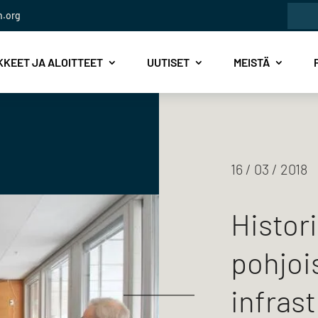
Etsi:
n.org
KEET JA ALOITTEET
UUTISET
MEISTÄ
16 / 03 / 2018
Histor
pohjoi
infras