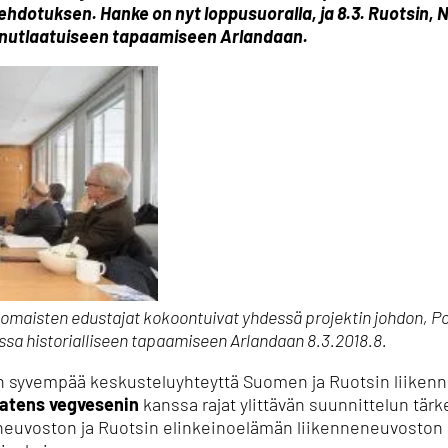
hdotuksen. Hanke on nyt loppusuoralla, ja 8.3. Ruotsin, 
ainutlaatuiseen tapaamiseen Arlandaan.
nomaisten edustajat kokoontuivat yhdessä projektin johdon, P
sa historialliseen tapaamiseen Arlandaan 8.3.2018.8.
 syvempää keskusteluyhteyttä Suomen ja Ruotsin liikenn
atens vegvesenin
kanssa rajat ylittävän suunnittelun tär
neuvoston ja Ruotsin elinkeinoelämän liikenneneuvoston