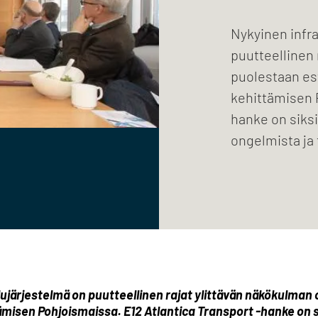
Nykyinen infr
puutteellinen 
puolestaan est
kehittämisen 
hanke on siks
ongelmista ja
ujärjestelmä on puutteellinen rajat ylittävän näkökulman 
tämisen Pohjoismaissa. E12 Atlantica Transport -hanke on