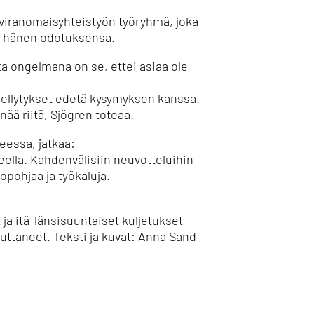
 viranomaisyhteistyön työryhmä, joka
tti hänen odotuksensa.
tta ongelmana on se, ettei asiaa ole
edellytykset edetä kysymyksen kanssa.
ää riitä, Sjögren toteaa.
eessa, jatkaa:
teella. Kahdenvälisiin neuvotteluihin
opohjaa ja työkaluja.
ja itä-länsisuuntaiset kuljetukset
uttaneet. Teksti ja kuvat: Anna Sand