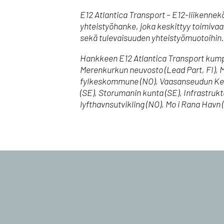
E12 Atlantica Transport – E12-liikennek
yhteistyöhanke, joka keskittyy toimivaan
sekä tulevaisuuden yhteistyömuotoihin.
Hankkeen E12 Atlantica Transport kum
Merenkurkun neuvosto (Lead Part, FI), M
fylkeskommune (NO), Vaasanseudun Kehit
(SE), Storumanin kunta (SE), Infrastruk
lyfthavnsutvikling (NO), Mo i Rana Havn