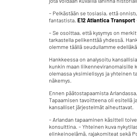
jota voidaan kuvailla lähinnä historial
– Pelkästään se tosiasia, että onni
fantastista,
E12 Atlantica Transport
– Se osoittaa, että kysymys on merki
tarkastella pelikenttää yhdessä. Hanke
olemme täällä seudullamme edelläkävi
Hankkeessa on analysoitu kansallisia 
kunkin maan liikenneviranomaisille k
olemassa yksimielisyys ja yhteinen ta
näkemys.
Ennen päätostapaamista Arlandassa, o
Tapaamisen tavoitteena oli esitellä j
kansalliset järjestelmät aiheuttavat.
– Arlandan tapaaminen käsitteli toiv
konsulttina. – Yhteinen kuva nykytilas
elinkeinoelämä, rajakomiteat sekä P