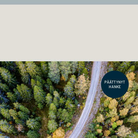
PÄÄTTYNYT
HANKE