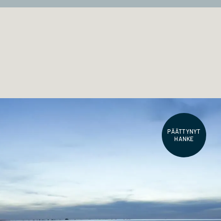
PÄÄTTYNYT
HANKE