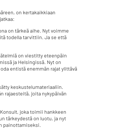
äreen, on kertakaikkiaan
 jatkaa:
tona on tärkeä aihe. Nyt voimme
ä todella tarvittiin. Ja se että
äätelmiä on viestitty eteenpäin
missä ja Helsingissä. Nyt on
uoda entistä enemmän rajat ylittävä
ätty keskustelumateriaaliin.
n rajaesteitä, joita nykypäivän
 Konsult, joka toimii hankkeen
un tärkeydestä on luotu, ja nyt
n painottamiseksi.