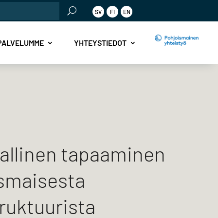
SV
FI
EN
PALVELUMME
YHTEYSTIEDOT
iallinen tapaaminen
smaisesta
truktuurista