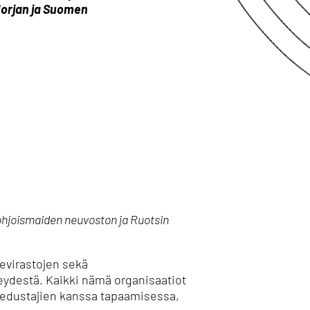
Norjan ja Suomen
ohjoismaiden neuvoston ja Ruotsin
evirastojen sekä
keydestä. Kaikki nämä organisaatiot
 edustajien kanssa tapaamisessa,