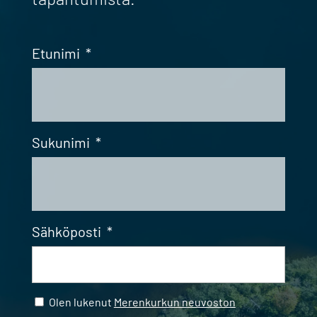
Etunimi
*
Sukunimi
*
Sähköposti
*
Samtycke
*
Olen lukenut
Merenkurkun neuvoston