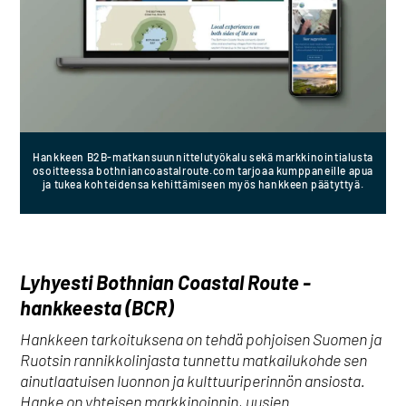
Hankkeen B2B-matkansuunnittelutyökalu sekä markkinointialusta
osoitteessa bothniancoastalroute.com tarjoaa kumppaneille apua
ja tukea kohteidensa kehittämiseen myös hankkeen päätyttyä.
Lyhyesti Bothnian Coastal Route -
hankkeesta (BCR)
Hankkeen tarkoituksena on tehdä pohjoisen Suomen ja
Ruotsin rannikkolinjasta tunnettu matkailukohde sen
ainutlaatuisen luonnon ja kulttuuriperinnön ansiosta.
Hanke on yhteisen markkinoinnin, uusien