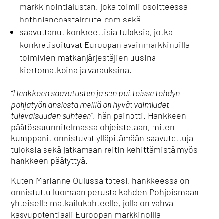
markkinointialustan, joka toimii osoitteessa
bothniancoastalroute.com sekä
saavuttanut konkreettisia tuloksia, jotka
konkretisoituvat Euroopan avainmarkkinoilla
toimivien matkanjärjestäjien uusina
kiertomatkoina ja varauksina.
“Hankkeen saavutusten ja sen puitteissa tehdyn
pohjatyön ansiosta meillä on hyvät valmiudet
tulevaisuuden suhteen”
, hän painotti. Hankkeen
päätössuunnitelmassa ohjeistetaan, miten
kumppanit onnistuvat ylläpitämään saavutettuja
tuloksia sekä jatkamaan reitin kehittämistä myös
hankkeen päätyttyä.
Kuten Marianne Oulussa totesi, hankkeessa on
onnistuttu luomaan perusta kahden Pohjoismaan
yhteiselle matkailukohteelle, jolla on vahva
kasvupotentiaali Euroopan markkinoilla –