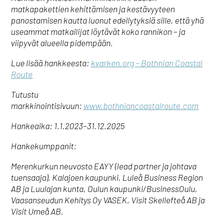
matkapakettien kehittämisen ja kestävyyteen
panostamisen kautta luonut edellytyksiä sille, että yhä
useammat matkailijat löytävät koko rannikon – ja
viipyvät alueella pidempään.
Lue lisää hankkeesta:
kvarken.org – Bothnian Coastal
Route
Tutustu
markkinointisivuun:
www.bothniancoastalroute.com
Hankeaika: 1.1.2023–31.12.2025
Hankekumppanit:
Merenkurkun neuvosto EAYY (lead partner ja johtava
tuensaaja), Kalajoen kaupunki, Luleå Business Region
AB ja Luulajan kunta, Oulun kaupunki/BusinessOulu,
Vaasanseudun Kehitys Oy VASEK, Visit Skellefteå AB ja
Visit Umeå AB.