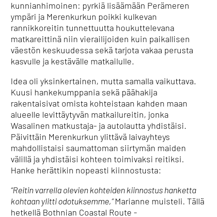
kunnianhimoinen: pyrkiä lisäämään Perämeren
ympäri ja Merenkurkun poikki kulkevan
rannikkoreitin tunnettuutta houkuttelevana
matkareittinä niin vierailijoiden kuin paikallisen
väestön keskuudessa sekä tarjota vakaa perusta
kasvulle ja kestävälle matkailulle.
Idea oli yksinkertainen, mutta samalla vaikuttava.
Kuusi hankekumppania sekä päähakija
rakentaisivat omista kohteistaan kahden maan
alueelle levittäytyvän matkailureitin, jonka
Wasalinen matkustaja- ja autolautta yhdistäisi.
Päivittäin Merenkurkun ylittävä laivayhteys
mahdollistaisi saumattoman siirtymän maiden
välillä ja yhdistäisi kohteen toimivaksi reitiksi.
Hanke herättikin nopeasti kiinnostusta:
“Reitin varrella olevien kohteiden kiinnostus hanketta
kohtaan ylitti odotuksemme,”
Marianne muisteli. Tällä
hetkellä Bothnian Coastal Route -