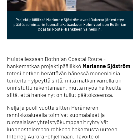
Projektipäällikkö Marianne Sjöström avasi Oulussa järjestetyn
päätösseminaarin luomalla katsauksen kolmivuotisen Bothnian
Coastal Route -hankkeen vaiheisiin.
Muistellessaan Bothnian Coastal Route -
hankematkaa projektipäällikkö
Marianne Sjöström
totesi hetken herättävän hänessä monenlaisia
tunteita – ylpeyttä siitä, mitä matkan varrella on
onnistuttu rakentamaan, mutta myös haikeutta
siitä, että hanke nyt on tullut päätökseensä.
Neljä ja puoli vuotta sitten Perämeren
rannikkoalueella toimivat suomalaiset ja
ruotsalaiset yhteistyökumppanit ryhtyivät
luonnostelemaan rohkeaa hakemusta uuteen
Interreg Aurora -ohjelmaan. Tavoite oli