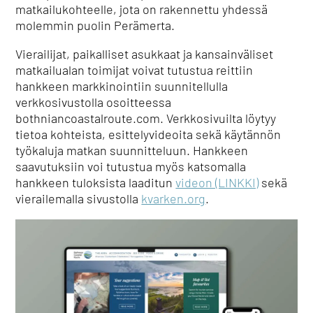
matkailukohteelle, jota on rakennettu yhdessä
molemmin puolin Perämerta.
Vierailijat, paikalliset asukkaat ja kansainväliset
matkailualan toimijat voivat tutustua reittiin
hankkeen markkinointiin suunnitellulla
verkkosivustolla osoitteessa
bothniancoastalroute.com. Verkkosivuilta löytyy
tietoa kohteista, esittelyvideoita sekä käytännön
työkaluja matkan suunnitteluun. Hankkeen
saavutuksiin voi tutustua myös katsomalla
hankkeen tuloksista laaditun
videon (LINKKI)
sekä
vierailemalla sivustolla
kvarken.org
.