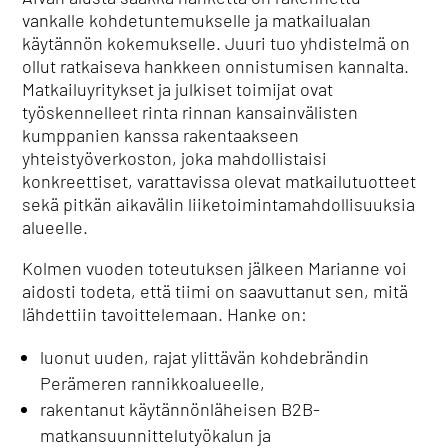
vankalle kohdetuntemukselle ja matkailualan
käytännön kokemukselle. Juuri tuo yhdistelmä on
ollut ratkaiseva hankkeen onnistumisen kannalta.
Matkailuyritykset ja julkiset toimijat ovat
työskennelleet rinta rinnan kansainvälisten
kumppanien kanssa rakentaakseen
yhteistyöverkoston, joka mahdollistaisi
konkreettiset, varattavissa olevat matkailutuotteet
sekä pitkän aikavälin liiketoimintamahdollisuuksia
alueelle.
Kolmen vuoden toteutuksen jälkeen Marianne voi
aidosti todeta, että tiimi on saavuttanut sen, mitä
lähdettiin tavoittelemaan. Hanke on:
luonut uuden, rajat ylittävän kohdebrändin
Perämeren rannikkoalueelle,
rakentanut käytännönläheisen B2B-
matkansuunnittelutyökalun ja