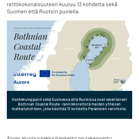
reittikokonaisuuteen kuuluu 13 kohdetta sekä
Suomen että Ruotsin puolella.
Hankekumppanit sekä Suomessa että Ruotsissa ovat rakentaneet
Bothnian Coastal Route -rannikkoreitistä maiden yhteisen
matkailukohteen, joka käsittää 13 kohdetta Perämeren rannikolla.
Aivan alusta saakka hanketta on rakennettu