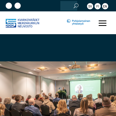
Etsi:
SV
FI
EN