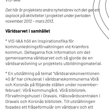
Det här är projektets andra nyhetsbrev och det ger ett
axplock på aktiviteter i projektet under perioden
november 2012 – mars 2013.
Världsarvet i samhället
* VIS-VAA höll en inspirationsfika för
kommunledningsförvaltningen vid Kramfors
kommun. Deltagarna fick information om det
gemensamma världsarvet och så gjorde de en
världsarvsövning ur projektets utbildningsmaterial.
* En utställning på temat ”Världsarvskonventionen
40 år” har cirkulerat i världsarvskommunerna Vörå
och Korsnäs på följande ställen under november-
februari: Vörå kommungård, Vörå bibliotek,
Förvaltningshuset i Oravais, Hälsovårdscentralen i
Oravais och Korsnäs bibliotek. Till utställningen
fogades ett frågeformulär om världsarv och ett