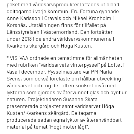
paket med världsarvsprodukter lottades ut bland
deltagarna i varje kommun. Fru Fortuna gynnade
Anne Karlsson i Oravais och Mikael Kronholm i
Korsnäs. Utställningen finns för tillfället på
Länsstyrelsen i Västernorrland. Den fortsätter
under 2013 i de andra världsarvskommunerna i
Kvarkens skärgård och Höga Kusten.
* VIS-VAA ordnade en tematimme för allmänheten
med rubriken ”Världsarvets vinterpyssel” på Loftet i
Vasa i december. Pysselmästare var PM Maria
Svens, som också föreläste om hållbar utveckling i
världsarvet och tog det till en konkret nivå med
lyktorna som gjordes av återvunnet glas och pynt ur
naturen. Projektledaren Susanne Skata
presenterade projektet samt världsarvet Höga
Kusten/Kvarkens skärgård. Deltagarna
producerade sedan egna lyktor av återanvändbart
material på temat ”Högt möter lågt”.