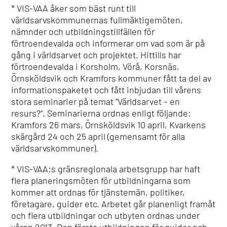
* VIS-VAA åker som bäst runt till
världsarvskommunernas fullmäktigemöten,
nämnder och utbildningstillfällen för
förtroendevalda och informerar om vad som är på
gång i världsarvet och projektet. Hittills har
förtroendevalda i Korsholm, Vörå, Korsnäs,
Örnsköldsvik och Kramfors kommuner fått ta del av
informationspaketet och fått inbjudan till vårens
stora seminarier på temat ”Världsarvet – en
resurs?”. Seminarierna ordnas enligt följande:
Kramfors 26 mars, Örnsköldsvik 10 april, Kvarkens
skärgård 24 och 25 april (gemensamt för alla
världsarvskommuner).
* VIS-VAA:s gränsregionala arbetsgrupp har haft
flera planeringsmöten för utbildningarna som
kommer att ordnas för tjänstemän, politiker,
företagare, guider etc. Arbetet går planenligt framåt
och flera utbildningar och utbyten ordnas under