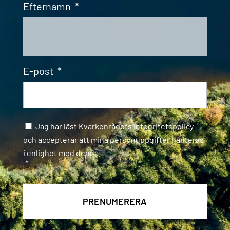
Efternamn
*
E-post
*
Samtycke
*
Jag har läst
Kvarkenrådets integritetspolicy
och accepterar att mina personuppgifter hanteras
i enlighet med denna.
*