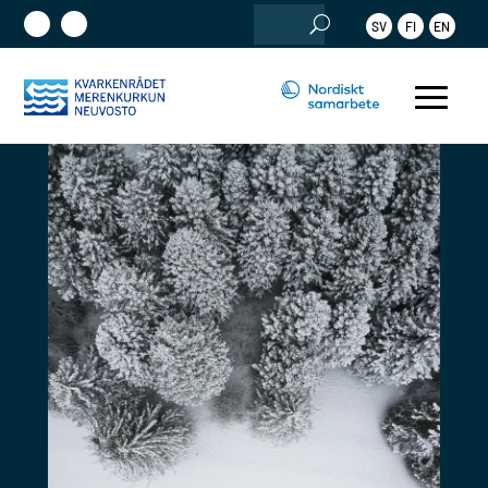
Sök
SV
FI
EN
efter: