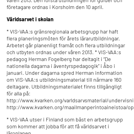
våren 2013. Den första utbildningen för guider och
företagare ordnas i Korsholm den 10 april.
Världsarvet i skolan
* VIS-VAA:s gränsregionala arbetsgrupp har haft
flera planeringsmöten för årets lärarutbildningar.
Arbetet går planenligt framåt och flera utbildningar
och utbyten ordnas under våren 2013. * VIS-VAA:s
pedagog Herman Fogelberg har deltagit i ”De
nationella dagarna i äventyrspedagogik” i Åbo i
januari. Under dagarna spred Herman information
om VIS-VAA:s utbildningsmaterial till närmare 160
deltagare. Utbildningsmaterialet finns tillgängligt
för alla på:
http://www.kvarken.org/varldsarvsmaterial/undervisn
http://www.kvarken.org/maailmanperintoaineistoa/op
* VIS-VAA utser i Finland som bäst en arbetsgrupp
som kommer att jobba för att få världsarvet i
läroplanen.