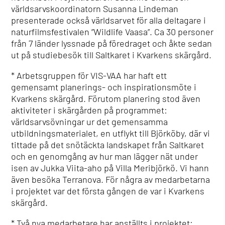
världsarvskoordinatorn Susanna Lindeman
presenterade också världsarvet för alla deltagare i
naturfilmsfestivalen ”Wildlife Vaasa”. Ca 30 personer
från 7 länder lyssnade på föredraget och åkte sedan
ut på studiebesök till Saltkaret i Kvarkens skärgård.
* Arbetsgruppen för VIS-VAA har haft ett
gemensamt planerings- och inspirationsmöte i
Kvarkens skärgård. Förutom planering stod även
aktiviteter i skärgården på programmet:
världsarvsövningar ur det gemensamma
utbildningsmaterialet, en utflykt till Björköby, där vi
tittade på det snötäckta landskapet från Saltkaret
och en genomgång av hur man lägger nät under
isen av Jukka Viita-aho på Villa Meribjörkö. Vi hann
även besöka Terranova. För några av medarbetarna
i projektet var det första gången de var i Kvarkens
skärgård.
* Två nya medarbetare har anställts i projektet: