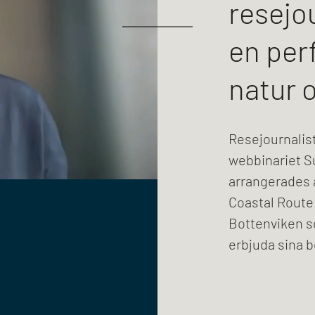
resejou
en per
natur 
Resejournalist
webbinariet S
arrangerades 
Coastal Route
Bottenviken s
erbjuda sina 