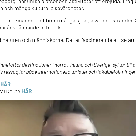
borg, har unika platser och aktiviteter att erbjuda. I re
a och många kulturella sevärdheter.
 och hisnande. Det finns många sjöar, älvar och stränder.
öar är spännande och unik.
naturen och människorna. Det är fascinerande att se att 
nefattar destinationer i norra Finland och Sverige, syftar till 
 resväg för både internationella turister och lokalbefolkningen
t
HÄR
.
tal Route
HÄR
.