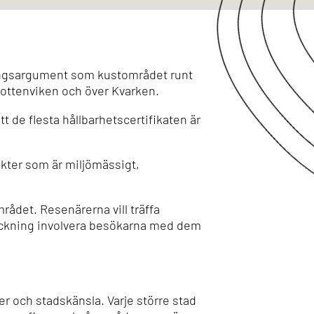
ingsargument som kustområdet runt
Bottenviken och över Kvarken.
 de flesta hållbarhetscertifikaten är
dukter som är miljömässigt,
rådet. Resenärerna vill träffa
träckning involvera besökarna med dem
r och stadskänsla. Varje större stad