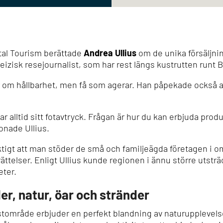
tal Tourism
berättade
Andrea Ullius
om de unika försäljn
izisk resejournalist, som har rest längs kustrutten runt 
r om hållbarhet, men få som agerar. Han påpekade också att
nar alltid sitt fotavtryck. Frågan är hur du kan erbjuda pro
onade Ullius.
ktigt att man stöder de små och familjeägda företagen i om
ättelser. Enligt Ullius kunde regionen i ännu större uts
eter.
er, natur, öar och stränder
ustområde erbjuder en perfekt blandning av naturupplevelse