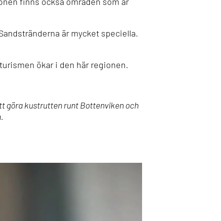
gionen finns också områden som är
 Sandstränderna är mycket speciella.
turismen ökar i den här regionen.
att göra kustrutten runt Bottenviken och
.