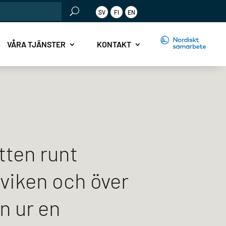
SV
FI
EN
r:
VÅRA TJÄNSTER
KONTAKT
tten runt
viken och över
n ur en