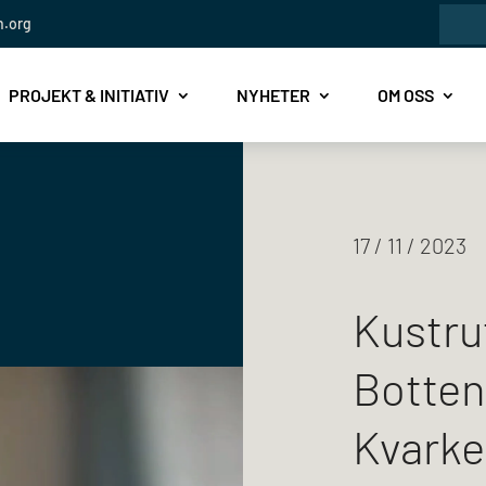
Sök
n.org
efte
PROJEKT & INITIATIV
NYHETER
OM OSS
17 / 11 / 2023
Kustru
Botten
Kvarke