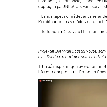
i området, såsom Vasa, Umeå och Uleå
upptagna på UNESCO:s världsarvslist
– Landskapet i området är varierande
Kombinationen av städer, natur och 
– Turismen måste vara i harmoni med 
Projektet Bothnian Coastal Route, som in
över Kvarken mera känd som en attraktiv
Titta på inspelningen av webbinarie
Läs mer om projektet Bothnian Coas