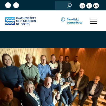
Sök
SV
FI
EN
efter: