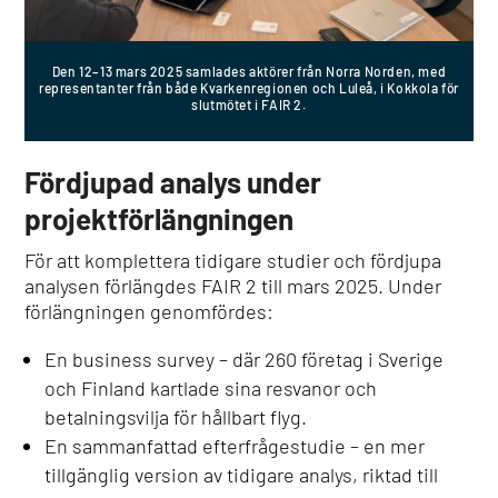
Den 12–13 mars 2025 samlades aktörer från Norra Norden, med
representanter från både Kvarkenregionen och Luleå, i Kokkola för
slutmötet i FAIR 2.
Fördjupad analys under
projektförlängningen
För att komplettera tidigare studier och fördjupa
analysen förlängdes FAIR 2 till mars 2025. Under
förlängningen genomfördes:
En business survey – där 260 företag i Sverige
och Finland kartlade sina resvanor och
betalningsvilja för hållbart flyg.
En sammanfattad efterfrågestudie – en mer
tillgänglig version av tidigare analys, riktad till