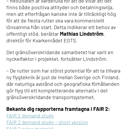
– Resultaten är värdefulla för att de visar att det
finns både positiva attityder och betalningsvilja,
men att efterfrågan kanske inte är tillräckligt hög
för att de flesta rutter ska vara kommersiellt
lönsamma från start. Detta indikerar ett behov av
offentligt stöd, berättar
Mathias Lindström
,
direktör för Kvarkenrådet EGTS.
Det gränsöverskridande samarbetet har varit en
nyckelfaktor i projektet, fortsätter Lindström.
– De rutter som har störst potential för att ta tillvara
ny flygteknik är just de mellan Sverige och Finland,
där naturliga avstånd och geografiska förhållanden
gör flyg till ett kompletterande alternativ i det
gränsöverskridande transportsystemet.
Bekanta dig rapporterna framtagna i FAIR 2:
FAIR 2 demand study
FAIR 2 demand study – short version
FAIR 2 sales material