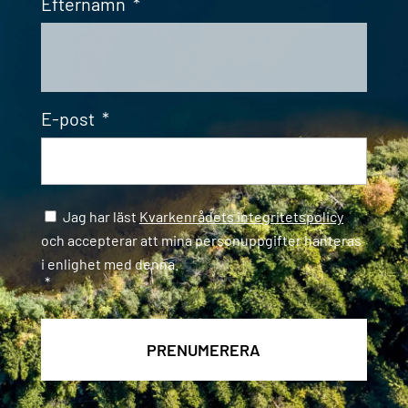
Efternamn
*
E-post
*
Samtycke
*
Jag har läst
Kvarkenrådets integritetspolicy
och accepterar att mina personuppgifter hanteras
i enlighet med denna.
*