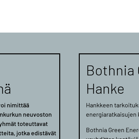
Bothnia 
mä
Hanke
oi nimittää
Hankkeen tarkoituk
renkurkun neuvoston
energiaratkaisujen 
ryhmät toteuttavat
Bothnia Green Ener
tteita, jotka edistävät