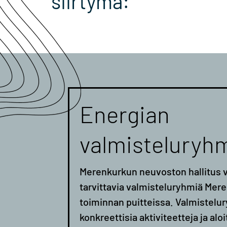
siirtymä:
Energian
valmisteluryh
Merenkurkun neuvoston hallitus v
tarvittavia valmisteluryhmiä Me
toiminnan puitteissa. Valmistelu
konkreettisia aktiviteetteja ja aloi