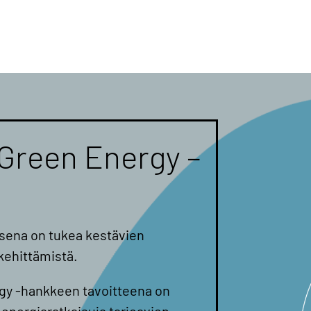
Green Energy –
sena on tukea kestävien
kehittämistä.
gy -hankkeen tavoitteena on