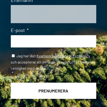
Efternamn
*
E-post
*
Samtycke
*
Jag har läst
Kvarkenrådets integritetspolicy
och accepterar att mina personuppgifter hanteras
i enlighet med denna.
*