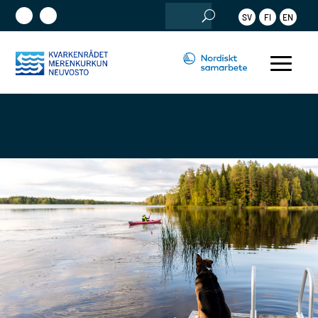
Sök
SV
FI
EN
efter: