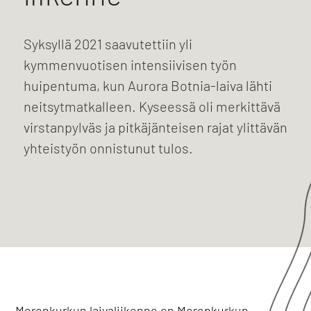
Syksyllä 2021 saavutettiin yli
kymmenvuotisen intensiivisen työn
huipentuma, kun Aurora Botnia-laiva lähti
neitsytmatkalleen. Kyseessä oli merkittävä
virstanpylväs ja pitkäjänteisen rajat ylittävän
yhteistyön onnistunut tulos.
Merenkurkun laivaliikenne on Merenkurkun