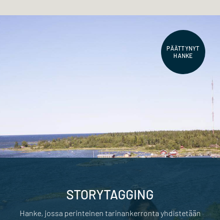
PÄÄTTYNYT
HANKE
STORYTAGGING
Hanke, jossa perinteinen tarinankerronta yhdistetään