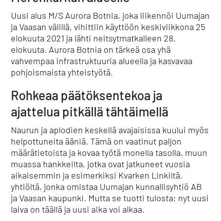
Uusi alus M/S Aurora Botnia, joka liikennöi Uumajan
ja Vaasan välillä, vihittiin käyttöön keskiviikkona 25
elokuuta 2021 ja lähti neitsytmatkalleen 28.
elokuuta. Aurora Botnia on tärkeä osa yhä
vahvempaa infrastruktuuria alueella ja kasvavaa
pohjoismaista yhteistyötä.
Rohkeaa päätöksentekoa ja
ajattelua pitkällä tähtäimellä
Naurun ja aplodien keskellä avajaisissa kuului myös
helpottuneita ääniä. Tämä on vaatinut paljon
määrätietoista ja kovaa työtä monella tasolla, muun
muassa hankkeilta, jotka ovat jatkuneet vuosia
aikaisemmin ja esimerkiksi Kvarken Linkiltä,
yhtiöltä, jonka omistaa Uumajan kunnallisyhtiö AB
ja Vaasan kaupunki. Mutta se tuotti tulosta; nyt uusi
laiva on täällä ja uusi aika voi alkaa.