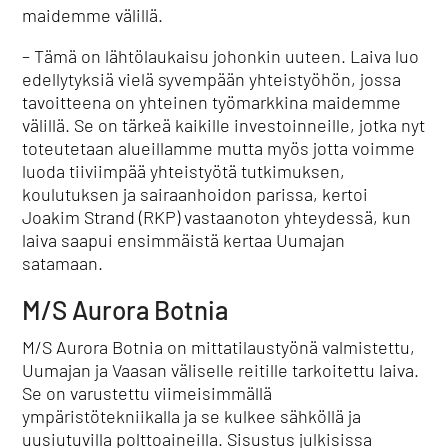
maidemme välillä.
– Tämä on lähtölaukaisu johonkin uuteen. Laiva luo
edellytyksiä vielä syvempään yhteistyöhön, jossa
tavoitteena on yhteinen työmarkkina maidemme
välillä. Se on tärkeä kaikille investoinneille, jotka nyt
toteutetaan alueillamme mutta myös jotta voimme
luoda tiiviimpää yhteistyötä tutkimuksen,
koulutuksen ja sairaanhoidon parissa, kertoi
Joakim Strand (RKP) vastaanoton yhteydessä, kun
laiva saapui ensimmäistä kertaa Uumajan
satamaan.
M/S Aurora Botnia
M/S Aurora Botnia on mittatilaustyönä valmistettu,
Uumajan ja Vaasan väliselle reitille tarkoitettu laiva.
Se on varustettu viimeisimmällä
ympäristötekniikalla ja se kulkee sähköllä ja
uusiutuvilla polttoaineilla. Sisustus julkisissa