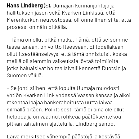
Hans Lindberg
(S), Uumajan kunnanjohtaja ja
hallituksen jäsen sekä Kvarken Linkissä, että
Merenkurkun neuvostossa, oli onnellinen siitä, että
prosessi on näin pitkällä.
– Tämä on ollut pitkä matka. Tämä, että seisomme
tässä tänään, on voitto itsessään. Ei todellakaan
ollut itsestäänselvyys, että tämä onnistuisi, koska
meillä oli aiemmin vaikeuksia löytää toimijoita,
jotka haluaisivat hoitaa laivaliikennettä Ruotsin ja
Suomen välillä.
– Se johti siihen, että lopulta Uumaja muodosti
yhtiön Kvarken Link yhdessä Vaasan kanssa ja alkoi
rakentaa laajaa hankerahoitusta uutta laivaa
silmällä pitäen. Poliittisesti tämä ei aina ole ollut
helppoa ja on vaatinut rohkeaa päätöksentekoa
pitkän tähtäimen ajattelulla, Lindberg sanoo.
Laiva merkitsee vähempiä päästöjä ja kestävää