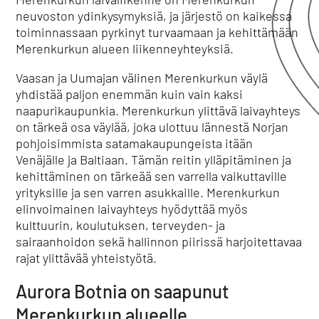
neuvoston ydinkysymyksiä, ja järjestö on kaikessa
toiminnassaan pyrkinyt turvaamaan ja kehittämään
Merenkurkun alueen liikenneyhteyksiä.
Vaasan ja Uumajan välinen Merenkurkun väylä
yhdistää paljon enemmän kuin vain kaksi
naapurikaupunkia. Merenkurkun ylittävä laivayhteys
on tärkeä osa väylää, joka ulottuu lännestä Norjan
pohjoisimmista satamakaupungeista itään
Venäjälle ja Baltiaan. Tämän reitin ylläpitäminen ja
kehittäminen on tärkeää sen varrella vaikuttaville
yrityksille ja sen varren asukkaille. Merenkurkun
elinvoimainen laivayhteys hyödyttää myös
kulttuurin, koulutuksen, terveyden- ja
sairaanhoidon sekä hallinnon piirissä harjoitettavaa
rajat ylittävää yhteistyötä.
Aurora Botnia on saapunut
Merenkurkun alueelle