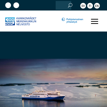
Etsi:
SV
FI
EN