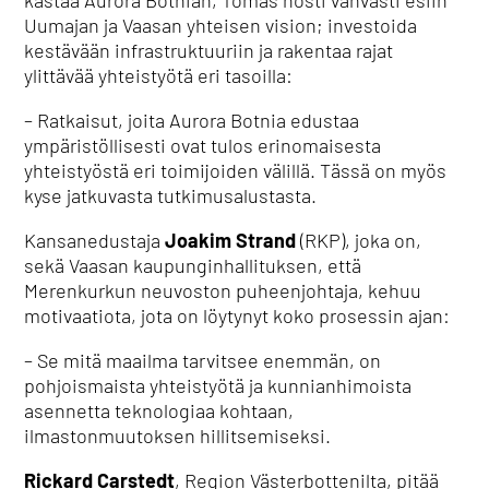
kastaa Aurora Botnian, Tomas nosti vahvasti esiin
Uumajan ja Vaasan yhteisen vision; investoida
kestävään infrastruktuuriin ja rakentaa rajat
ylittävää yhteistyötä eri tasoilla:
– Ratkaisut, joita Aurora Botnia edustaa
ympäristöllisesti ovat tulos erinomaisesta
yhteistyöstä eri toimijoiden välillä. Tässä on myös
kyse jatkuvasta tutkimusalustasta.
Kansanedustaja
Joakim Strand
(RKP), joka on,
sekä Vaasan kaupunginhallituksen, että
Merenkurkun neuvoston puheenjohtaja, kehuu
motivaatiota, jota on löytynyt koko prosessin ajan:
– Se mitä maailma tarvitsee enemmän, on
pohjoismaista yhteistyötä ja kunnianhimoista
asennetta teknologiaa kohtaan,
ilmastonmuutoksen hillitsemiseksi.
Rickard Carstedt
, Region Västerbottenilta, pitää