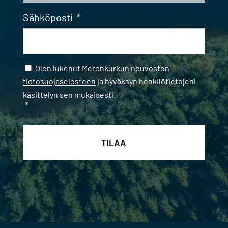
Sähköposti
*
Samtycke
*
Olen lukenut
Merenkurkun neuvoston
tietosuojaselosteen
ja hyväksyn henkilötietojeni
käsittelyn sen mukaisesti.
*