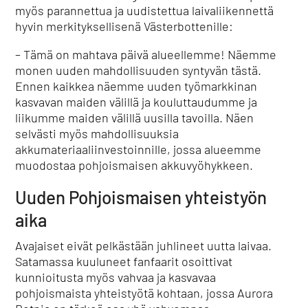
myös parannettua ja uudistettua laivaliikennettä
hyvin merkityksellisenä Västerbottenille:
– Tämä on mahtava päivä alueellemme! Näemme
monen uuden mahdollisuuden syntyvän tästä.
Ennen kaikkea näemme uuden työmarkkinan
kasvavan maiden välillä ja kouluttaudumme ja
liikumme maiden välillä uusilla tavoilla. Näen
selvästi myös mahdollisuuksia
akkumateriaaliinvestoinnille, jossa alueemme
muodostaa pohjoismaisen akkuvyöhykkeen.
Uuden Pohjoismaisen yhteistyön
aika
Avajaiset eivät pelkästään juhlineet uutta laivaa.
Satamassa kuuluneet fanfaarit osoittivat
kunnioitusta myös vahvaa ja kasvavaa
pohjoismaista yhteistyötä kohtaan, jossa Aurora