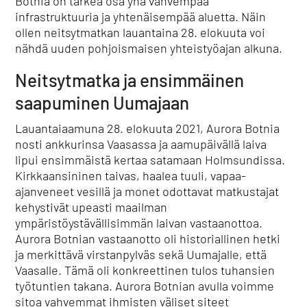
Botnia on tärkeä osa yhä vahvempaa
infrastruktuuria ja yhtenäisempää aluetta. Näin
ollen neitsytmatkan lauantaina 28. elokuuta voi
nähdä uuden pohjoismaisen yhteistyöajan alkuna.
Neitsytmatka ja ensimmäinen
saapuminen Uumajaan
Lauantaiaamuna 28. elokuuta 2021, Aurora Botnia
nosti ankkurinsa Vaasassa ja aamupäivällä laiva
lipui ensimmäistä kertaa satamaan Holmsundissa.
Kirkkaansininen taivas, haalea tuuli, vapaa-
ajanveneet vesillä ja monet odottavat matkustajat
kehystivät upeasti maailman
ympäristöystävällisimmän laivan vastaanottoa.
Aurora Botnian vastaanotto oli historiallinen hetki
ja merkittävä virstanpylväs sekä Uumajalle, että
Vaasalle. Tämä oli konkreettinen tulos tuhansien
työtuntien takana. Aurora Botnian avulla voimme
sitoa vahvemmat ihmisten väliset siteet