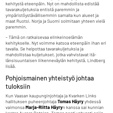
kehitystä eteenpäin. Nyt on mahdollista edistää
tavarakuljetuksia entistä paremmin ja
ympäristöystävällisemmin samalla kun alueet ja
maat Ruotsi, Norja ja Suomi solmitaan yhteen vielä
paremmin.
– Tämä on ratkaisevaa elinkeinoelämän
kehitykselle. Nyt voimme katsoa eteenpäin ihan eri
tavalla. Se helpottaa tavarakuljetuksia ja
mahdollistaa kuljetukset, jotka vahvistavat itä-
länsisuuntaisen liikenneväylän kehitystä, Lindberg
lisää.
Pohjoismainen yhteistyö johtaa
tuloksiin
Kun Vaasan kaupunginjohtaja ja Kvarken Links
hallituksen puheenjohtaja
Tomas Häyry
yhdessä
vaimonsa
Marja-Riitta Häyry
n kanssa sai kunnian