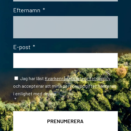
Efternamn
*
E-post
*
Samtycke
*
Jag har läst
Kvarkenrådets integritetspolicy
och accepterar att mina personuppgifter hanteras
i enlighet med denna.
*