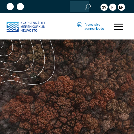
Sök
SV
FI
EN
efter: