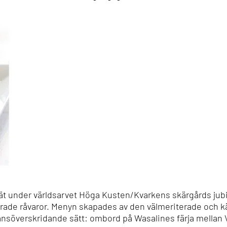
ät under världsarvet Höga Kusten/Kvarkens skärgårds jubi
rade råvaror. Menyn skapades av den välmeriterade och k
änsöverskridande sätt: ombord på Wasalines färja mellan