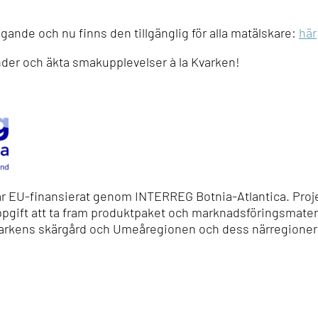
gande och nu finns den tillgänglig för alla matälskare:
här
nder och äkta smakupplevelser à la Kvarken!
är EU-finansierat genom INTERREG Botnia-Atlantica. Proje
gift att ta fram produktpaket och marknadsföringsmaterial
arkens skärgård och Umeåregionen och dess närregioner på