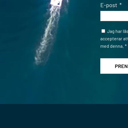
E-post
*
Samtycke
Jag har lä
accepterar at
med denna.
*