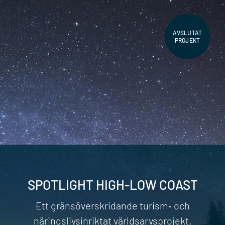
AVSLUTAT
PROJEKT
SPOTLIGHT HIGH-LOW COAST
Ett gränsöverskridande turism‐ och
näringslivsinriktat världsarvsprojekt.