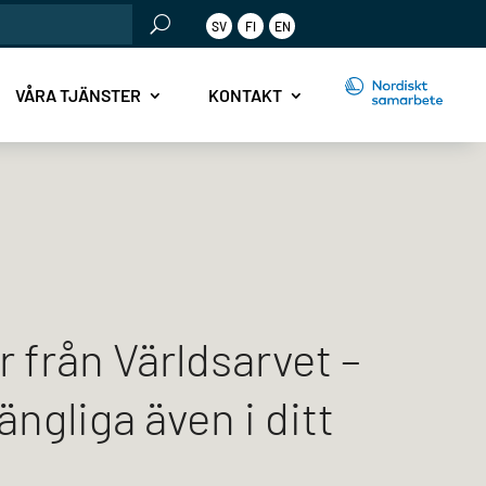
SV
FI
EN
r:
VÅRA TJÄNSTER
KONTAKT
 från Världsarvet –
gängliga även i ditt