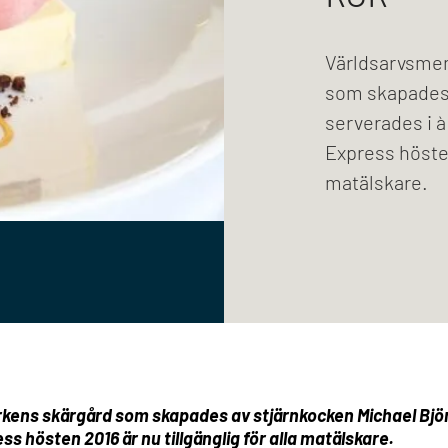
Världsarvsmen
som skapades 
serverades i 
Express hösten 
matälskare.
ens skärgård som skapades av stjärnkocken Michael Björk
hösten 2016 är nu tillgänglig för alla matälskare.