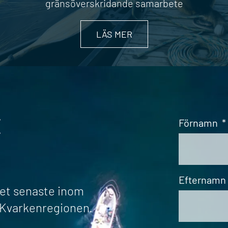
gränsöverskridande samarbete
LÄS MER
t
Förnamn
*
Efternamn
det senaste inom
r Kvarkenregionen.