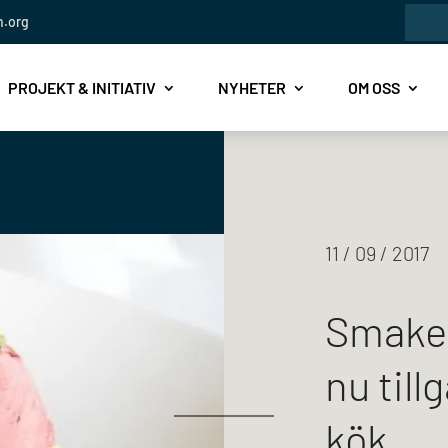
Sök
n.org
efte
PROJEKT & INITIATIV
NYHETER
OM OSS
11 / 09 / 2017
Smaker
nu till
kök