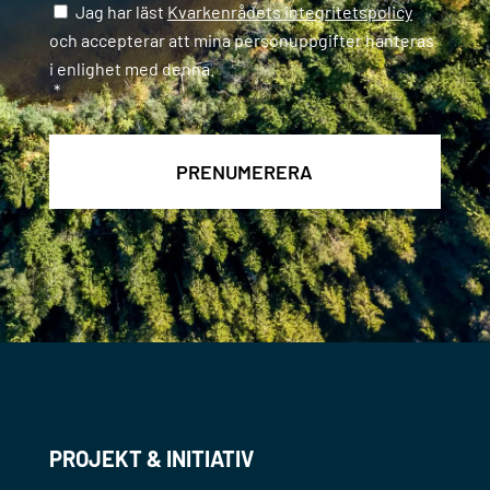
Samtycke
*
Jag har läst
Kvarkenrådets integritetspolicy
och accepterar att mina personuppgifter hanteras
i enlighet med denna.
*
PROJEKT & INITIATIV