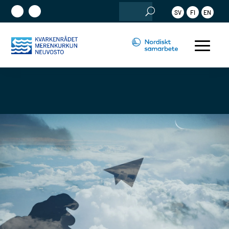
Sök
SV
FI
EN
efter: