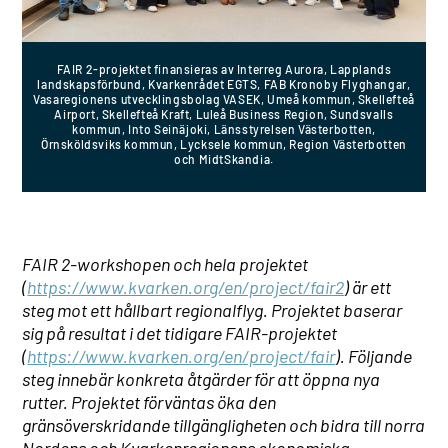
FAIR 2-projektet finansieras av Interreg Aurora, Lapplands
landskapsförbund, Kvarkenrådet EGTS, FAB Kronoby Flyghangar,
Vasaregionens utvecklingsbolag VASEK, Umeå kommun, Skellefteå
Airport, Skellefteå Kraft, Luleå Business Region, Sundsvalls
kommun, Into Seinäjoki, Länsstyrelsen Västerbotten,
Örnsköldsviks kommun, Lycksele kommun, Region Västerbotten
och MidtSkandia.
FAIR 2-workshopen och hela projektet
(
https://www.kvarken.org/en/project/fair2
) är ett
steg mot ett hållbart regionalflyg. Projektet baserar
sig på resultat i det tidigare FAIR-projektet
(
https://www.kvarken.org/en/project/fair
). Följande
steg innebär konkreta åtgärder för att öppna nya
rutter. Projektet förväntas öka den
gränsöverskridande tillgängligheten och bidra till norra