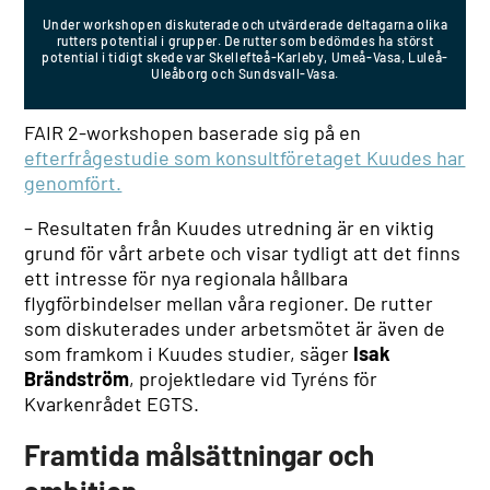
Under workshopen diskuterade och utvärderade deltagarna olika
rutters potential i grupper. De rutter som bedömdes ha störst
potential i tidigt skede var Skellefteå-Karleby, Umeå-Vasa, Luleå-
Uleåborg och Sundsvall-Vasa.
FAIR 2-workshopen baserade sig på en
efterfrågestudie som konsultföretaget Kuudes har
genomfört.
– Resultaten från Kuudes utredning är en viktig
grund för vårt arbete och visar tydligt att det finns
ett intresse för nya regionala hållbara
flygförbindelser mellan våra regioner. De rutter
som diskuterades under arbetsmötet är även de
som framkom i Kuudes studier, säger
Isak
Brändström
, projektledare vid Tyréns för
Kvarkenrådet EGTS.
Framtida målsättningar och