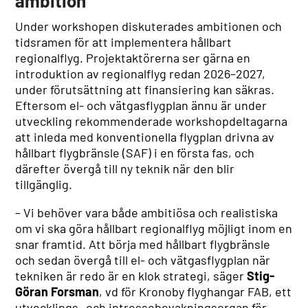
ambition
Under workshopen diskuterades ambitionen och
tidsramen för att implementera hållbart
regionalflyg. Projektaktörerna ser gärna en
introduktion av regionalflyg redan 2026–2027,
under förutsättning att finansiering kan säkras.
Eftersom el- och vätgasflygplan ännu är under
utveckling rekommenderade workshopdeltagarna
att inleda med konventionella flygplan drivna av
hållbart flygbränsle (SAF) i en första fas, och
därefter övergå till ny teknik när den blir
tillgänglig.
– Vi behöver vara både ambitiösa och realistiska
om vi ska göra hållbart regionalflyg möjligt inom en
snar framtid. Att börja med hållbart flygbränsle
och sedan övergå till el- och vätgasflygplan när
tekniken är redo är en klok strategi, säger
Stig-
Göran Forsman
, vd för Kronoby flyghangar FAB, ett
utvecklings- och intressebevakningsorgan för