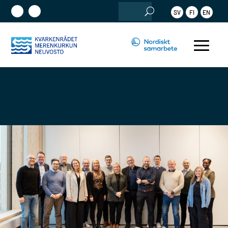
Sök
SV
FI
EN
efter: