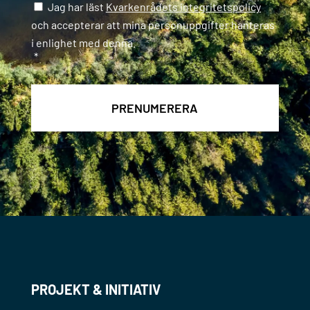
Samtycke
*
Jag har läst
Kvarkenrådets integritetspolicy
och accepterar att mina personuppgifter hanteras
i enlighet med denna.
*
PROJEKT & INITIATIV