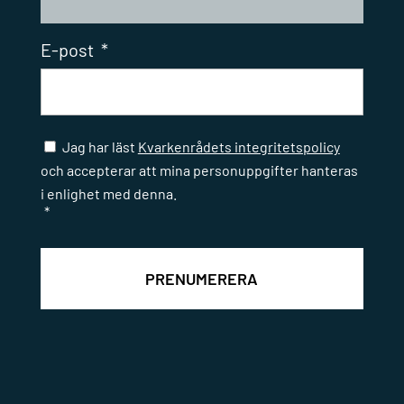
E-post
*
Samtycke
*
Jag har läst
Kvarkenrådets integritetspolicy
och accepterar att mina personuppgifter hanteras
i enlighet med denna.
*