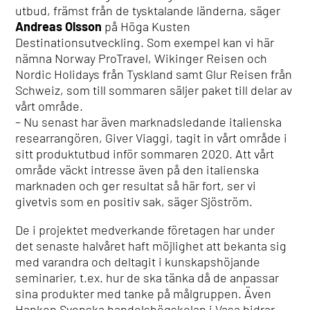
utbud, främst från de tysktalande länderna, säger
Andreas Olsson
på Höga Kusten
Destinationsutveckling. Som exempel kan vi här
nämna Norway ProTravel, Wikinger Reisen och
Nordic Holidays från Tyskland samt Glur Reisen från
Schweiz, som till sommaren säljer paket till delar av
vårt område.
– Nu senast har även marknadsledande italienska
researrangören, Giver Viaggi, tagit in vårt område i
sitt produktutbud inför sommaren 2020. Att vårt
område väckt intresse även på den italienska
marknaden och ger resultat så här fort, ser vi
givetvis som en positiv sak, säger Sjöström.
De i projektet medverkande företagen har under
det senaste halvåret haft möjlighet att bekanta sig
med varandra och deltagit i kunskapshöjande
seminarier, t.ex. hur de ska tänka då de anpassar
sina produkter med tanke på målgruppen. Även
Hanken Svenska handelshögskolan i Vasa bidrar