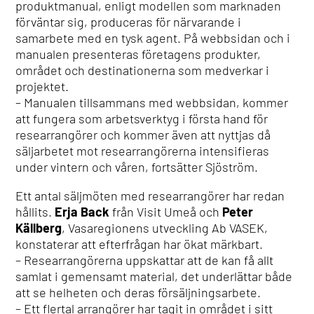
produktmanual, enligt modellen som marknaden
förväntar sig, produceras för närvarande i
samarbete med en tysk agent. På webbsidan och i
manualen presenteras företagens produkter,
området och destinationerna som medverkar i
projektet.
– Manualen tillsammans med webbsidan, kommer
att fungera som arbetsverktyg i första hand för
researrangörer och kommer även att nyttjas då
säljarbetet mot researrangörerna intensifieras
under vintern och våren, fortsätter Sjöström.
Ett antal säljmöten med researrangörer har redan
hållits.
Erja Back
från Visit Umeå och
Peter
Källberg
, Vasaregionens utveckling Ab VASEK,
konstaterar att efterfrågan har ökat märkbart.
– Researrangörerna uppskattar att de kan få allt
samlat i gemensamt material, det underlättar både
att se helheten och deras försäljningsarbete.
– Ett flertal arrangörer har tagit in området i sitt