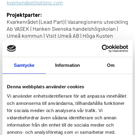
kvarkendestinations.com
Projektparter:
Kvarkenrådet (Lead Part) | Vasaregionens utveckling
Ab VASEK | Hanken Svenska handelshögskolan |
Umeå kommun | Visit Umeå AB | Höga Kusten
Destinationsutveckling AB
Huvudfinansiär:
Interreg Botnia-Atlantica
Medfinansiärer:
Kvarkenrådet (FI) | Vasaregionens utveckling Ab
Samtycke
Information
Om
VASEK (FI) | Hanken Svenska handelshögskolan (FI) |
Umeå kommun (SE) | Höga Kusten
Destinationsutveckling AB (SE) | Österbottens
Denna webbplats använder cookies
förbund (FI) | Region Västerbotten (SE) | Region
Vi använder enhetsidentifierare för att anpassa innehållet
Västernorrland (SE) | Länsstyrelsen Västernorrland
och annonserna till användarna, tillhandahålla funktioner
(SE) | Vasa stad/Visit Vasa (FI) | Etelä-Pohjanmaan
för sociala medier och analysera vår trafik. Vi
Matkailu Oy (FI) | Kokkolan Matkailu Oy (FI) | Ab
vidarebefordrar även sådana identifierare och annan
Jakobstadsregionens utvecklingsbolag Concordia
information från din enhet till de sociala medier och
(FI) | Kristinestads näringslivscentral (FI) | NLC Ferry
(FI)
annons- och analysföretag som vi samarbetar med.