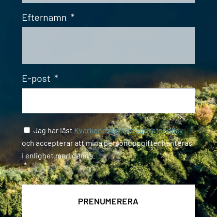
Efternamn
*
E-post
*
Samtycke
*
Jag har läst
Kvarkenrådets integritetspolicy
och accepterar att mina personuppgifter hanteras
i enlighet med denna.
*