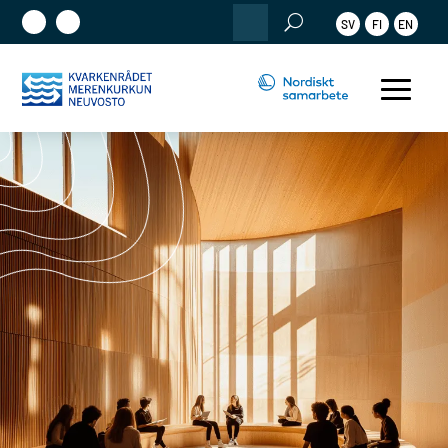
Sök
SV
FI
EN
efter: