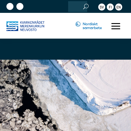
Sök
SV
FI
EN
efter: