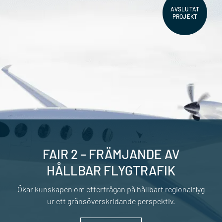
AVSLUTAT
PROJEKT
FAIR 2 – FRÄMJANDE AV
HÅLLBAR FLYGTRAFIK
Ökar kunskapen om efterfrågan på hållbart regionalflyg
ur ett gränsöverskridande perspektiv.