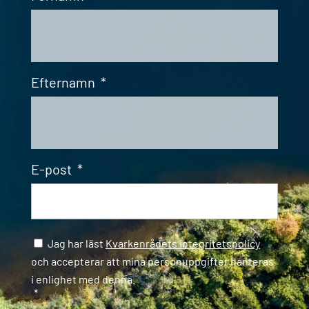
Efternamn
*
E-post
*
Samtycke
*
Jag har läst
Kvarkenrådets integritetspolicy
och accepterar att mina personuppgifter hanteras
i enlighet med denna.
*