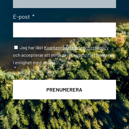
E-post
*
Samtycke
*
Jag har läst
Kvarkenrådets integritetspolicy
och accepterar att mina personuppgifter hanteras
i enlighet med denna.
*