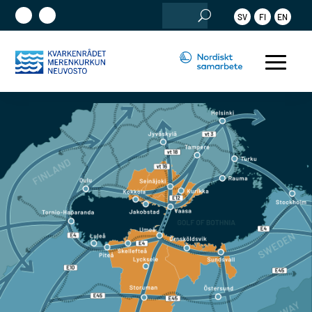
Sök
SV
FI
EN
efter: