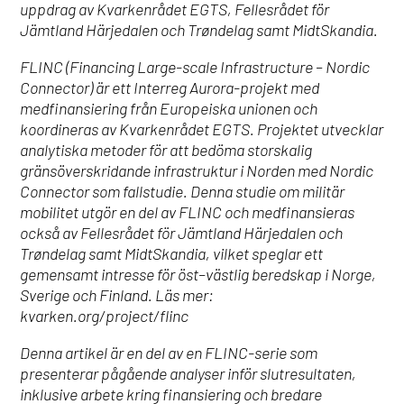
uppdrag av Kvarkenrådet EGTS, Fellesrådet för
Jämtland Härjedalen och Trøndelag samt MidtSkandia.
FLINC (Financing Large-scale Infrastructure – Nordic
Connector) är ett Interreg Aurora-projekt med
medfinansiering från Europeiska unionen och
koordineras av Kvarkenrådet EGTS. Projektet utvecklar
analytiska metoder för att bedöma storskalig
gränsöverskridande infrastruktur i Norden med Nordic
Connector som fallstudie. Denna studie om militär
mobilitet utgör en del av FLINC och medfinansieras
också av Fellesrådet för Jämtland Härjedalen och
Trøndelag samt MidtSkandia, vilket speglar ett
gemensamt intresse för öst–västlig beredskap i Norge,
Sverige och Finland. Läs mer:
kvarken.org/project/flinc
Denna artikel är en del av en FLINC-serie som
presenterar pågående analyser inför slutresultaten,
inklusive arbete kring finansiering och bredare