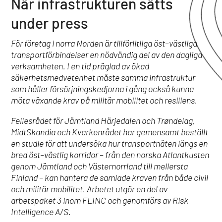
När infrastrukturen sätts
under press
För företag i norra Norden är tillförlitliga öst–västliga
transportförbindelser en nödvändig del av den dagliga
verksamheten. I en tid präglad av ökad
säkerhetsmedvetenhet måste samma infrastruktur
som håller försörjningskedjorna i gång också kunna
möta växande krav på militär mobilitet och resiliens.
Fellesrådet för Jämtland Härjedalen och Trøndelag,
MidtSkandia och Kvarkenrådet har gemensamt beställt
en studie för att undersöka hur transportnäten längs en
bred öst–västlig korridor – från den norska Atlantkusten
genom Jämtland och Västernorrland till mellersta
Finland – kan hantera de samlade kraven från både civil
och militär mobilitet. Arbetet utgör en del av
arbetspaket 3 inom FLINC och genomförs av Risk
Intelligence A/S.