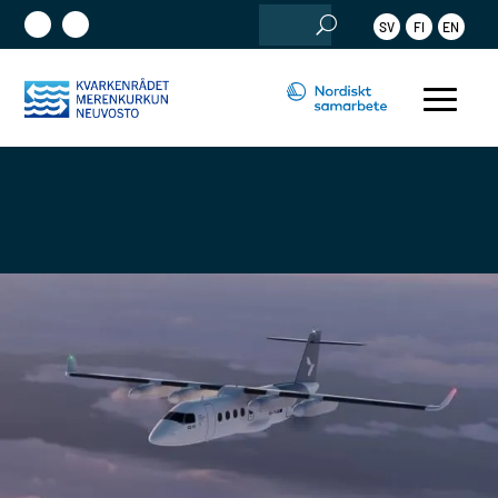
Sök
SV
FI
EN
efter: