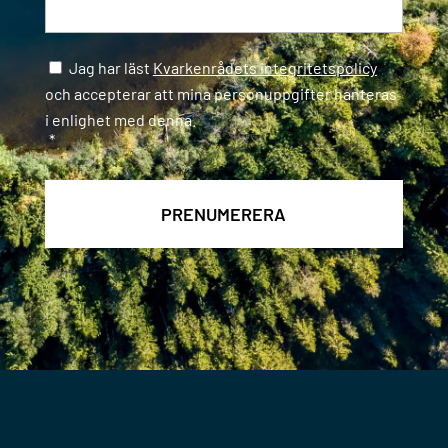
Samtycke
*
Jag har läst
Kvarkenrådets integritetspolicy
och accepterar att mina personuppgifter hanteras
i enlighet med denna.
*