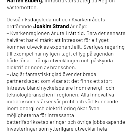
Mårten Edberg
, infrastrukturstrateg på Region
Västerbotten.
Också riksdagsledamot och Kvarkenrådets
ordförande
Joakim Strand
är nöjd:
– Kvarkenregionen är ute i rätt tid. Bara det senaste
halvåret har vi märkt att intresset för elflyget
kommer utvecklas exponentiellt, Sveriges regering
till exempel har nyligen tagit elflyg på agendan
både för att främja utvecklingen och påskynda
elektrifieringen av branschen.
– Jag är fantastiskt glad över det breda
partnerskapet som visar att det finns ett stort
intresse bland nyckelspelare inom energi- och
teknologibranschen i regionen. Alla innovativa
initiativ som stärker vår profil och vårt kunnande
inom energi och elektrifiering ökar även
möjligheterna för intressanta
batterifabriksetableringar och övriga jobbskapande
investeringar som ytterligare utvecklar hela