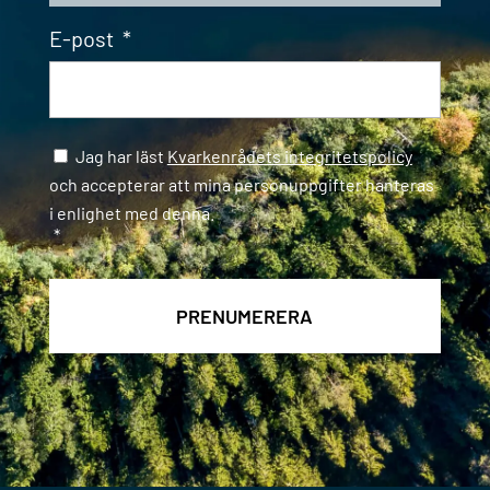
E-post
*
Samtycke
*
Jag har läst
Kvarkenrådets integritetspolicy
och accepterar att mina personuppgifter hanteras
i enlighet med denna.
*