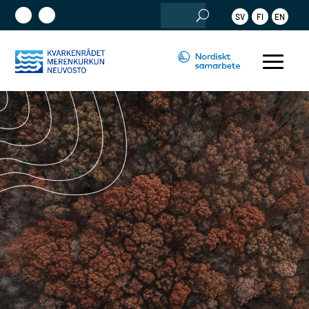
Sök
SV
FI
EN
efter: