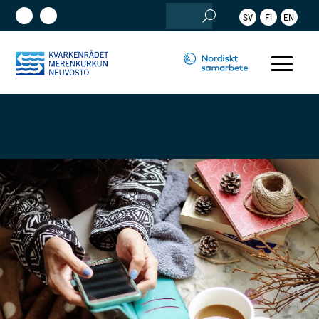
Sök
SV
FI
EN
efter: