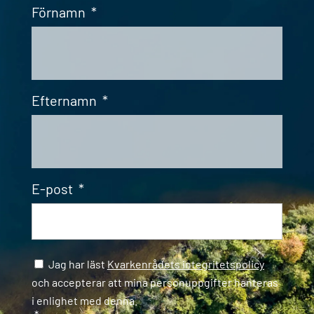
Förnamn
*
Efternamn
*
E-post
*
Samtycke
*
Jag har läst
Kvarkenrådets integritetspolicy
och accepterar att mina personuppgifter hanteras
i enlighet med denna.