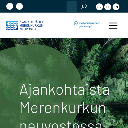
Etsi:
SV
FI
EN
Ajankohtaista
Merenkurkun
neuvostossa